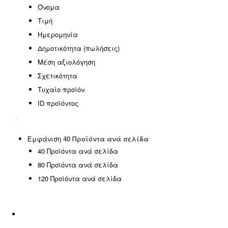
EASTER OFFERS
(0)
Όνομα
HOT DEALS
(0)
Τιμή
SPECIAL OFFERS
(0)
Ημερομηνία
SUMMER SALE
(0)
Δημοτικότητα (πωλήσεις)
Έπιπλα γραφείου
(0)
Μέση αξιολόγηση
Έπιπλα εξωτερικού χώρου
(146)
Σχετικότητα
Έπιπλα εσωτερικού χώρου
(185)
Τυχαίο προϊόν
ΦΟΙΤΗΤΙΚΑ ΠΑΚΕΤΑ
(14)
ID προϊόντος
Χωρίς κατηγορία
(1)
SPRING OFFERS
(0)
Uncategorized
(2)
Εμφάνιση
40 Προϊόντα ανά σελίδα
40 Προϊόντα ανά σελίδα
Αιώρες - Κούνιες
(5)
80 Προϊόντα ανά σελίδα
Διακόσμηση
(5)
120 Προϊόντα ανά σελίδα
Είδη ταξιδίου
(0)
Εμποτισμένη Ξυλεία
(0)
Εξοπλισμός Παραλίας
(17)
Επαγγελματικά έπιπλα
(8)