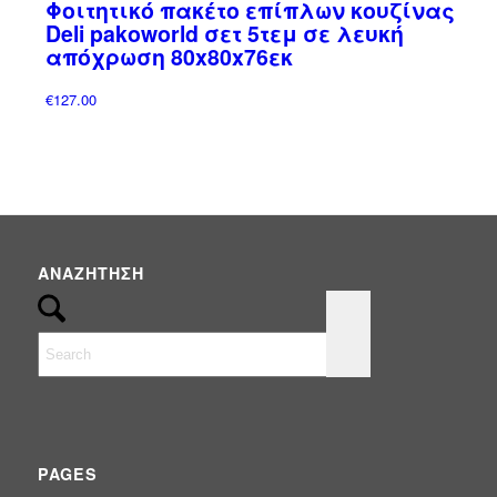
Φοιτητικό πακέτο επίπλων κουζίνας
Έπιπλα
(0)
Deli pakoworld σετ 5τεμ σε λευκή
ΟΜΠΡΕΛΕΣ
(3)
απόχρωση 80x80x76εκ
Ομπρέλες Κήπου - Πισίνας - Βεράντας
(3)
€
127.00
ΠΑΝΙΑ & ΑΝΤΑΛΛΑΚΤΙΚΑ
(1)
Σκίαση & Περίφραξη
(92)
Συντριβάνια
(2)
Φωτισμός
(25)
ΑΝΑΖΉΤΗΣΗ
PAGES