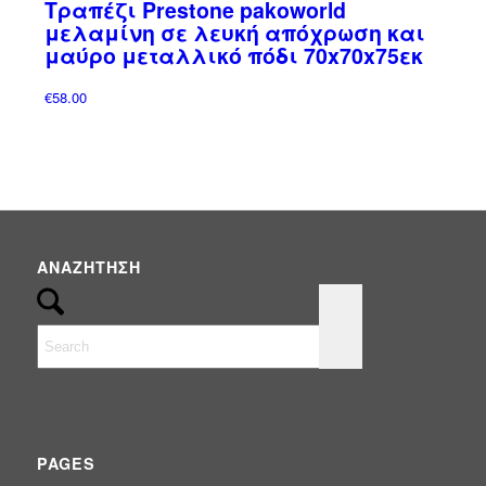
Τραπέζι Prestone pakoworld
Έπιπλα
(0)
μελαμίνη σε λευκή απόχρωση και
ΟΜΠΡΕΛΕΣ
(3)
μαύρο μεταλλικό πόδι 70x70x75εκ
Ομπρέλες Κήπου - Πισίνας - Βεράντας
(3)
€
58.00
ΠΑΝΙΑ & ΑΝΤΑΛΛΑΚΤΙΚΑ
(1)
Σκίαση & Περίφραξη
(92)
Συντριβάνια
(2)
Φωτισμός
(25)
ΑΝΑΖΉΤΗΣΗ
PAGES