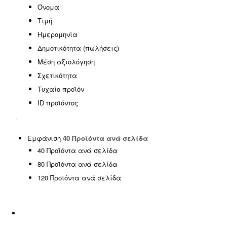
EASTER OFFERS
(0)
Όνομα
HOT DEALS
(0)
Τιμή
SPECIAL OFFERS
(0)
Ημερομηνία
SUMMER SALE
(0)
Δημοτικότητα (πωλήσεις)
Έπιπλα γραφείου
(0)
Μέση αξιολόγηση
Έπιπλα εξωτερικού χώρου
(146)
Σχετικότητα
Έπιπλα εσωτερικού χώρου
(185)
Τυχαίο προϊόν
ΦΟΙΤΗΤΙΚΑ ΠΑΚΕΤΑ
(14)
ID προϊόντος
Χωρίς κατηγορία
(1)
SPRING OFFERS
(0)
Uncategorized
(2)
Εμφάνιση
40 Προϊόντα ανά σελίδα
40 Προϊόντα ανά σελίδα
Αιώρες - Κούνιες
(5)
80 Προϊόντα ανά σελίδα
Διακόσμηση
(5)
120 Προϊόντα ανά σελίδα
Είδη ταξιδίου
(0)
Εμποτισμένη Ξυλεία
(0)
Εξοπλισμός Παραλίας
(17)
Επαγγελματικά έπιπλα
(8)