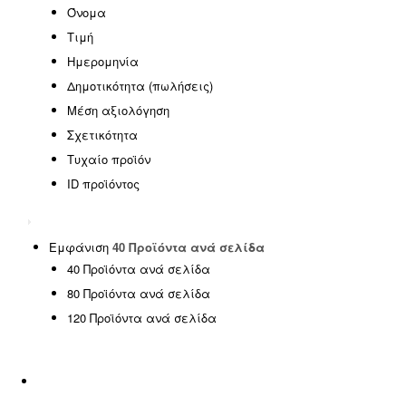
EASTER OFFERS
(0)
Όνομα
HOT DEALS
(0)
Τιμή
SPECIAL OFFERS
(0)
Ημερομηνία
SUMMER SALE
(0)
Δημοτικότητα (πωλήσεις)
Έπιπλα γραφείου
(0)
Μέση αξιολόγηση
Έπιπλα εξωτερικού χώρου
(146)
Σχετικότητα
Έπιπλα εσωτερικού χώρου
(185)
Τυχαίο προϊόν
ΦΟΙΤΗΤΙΚΑ ΠΑΚΕΤΑ
(14)
ID προϊόντος
Χωρίς κατηγορία
(1)
SPRING OFFERS
(0)
Uncategorized
(2)
Εμφάνιση
40 Προϊόντα ανά σελίδα
40 Προϊόντα ανά σελίδα
Αιώρες - Κούνιες
(5)
80 Προϊόντα ανά σελίδα
Διακόσμηση
(5)
120 Προϊόντα ανά σελίδα
Είδη ταξιδίου
(0)
Εμποτισμένη Ξυλεία
(0)
Εξοπλισμός Παραλίας
(17)
Επαγγελματικά έπιπλα
(8)