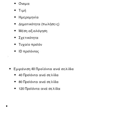
EASTER OFFERS
(0)
Όνομα
HOT DEALS
(0)
Τιμή
SPECIAL OFFERS
(0)
Ημερομηνία
SUMMER SALE
(0)
Δημοτικότητα (πωλήσεις)
Έπιπλα γραφείου
(0)
Μέση αξιολόγηση
Έπιπλα εξωτερικού χώρου
(146)
Σχετικότητα
Έπιπλα εσωτερικού χώρου
(185)
Τυχαίο προϊόν
ΦΟΙΤΗΤΙΚΑ ΠΑΚΕΤΑ
(14)
ID προϊόντος
Χωρίς κατηγορία
(1)
SPRING OFFERS
(0)
Uncategorized
(2)
Εμφάνιση
40 Προϊόντα ανά σελίδα
40 Προϊόντα ανά σελίδα
Αιώρες - Κούνιες
(5)
80 Προϊόντα ανά σελίδα
Διακόσμηση
(5)
120 Προϊόντα ανά σελίδα
Είδη ταξιδίου
(0)
Εμποτισμένη Ξυλεία
(0)
Εξοπλισμός Παραλίας
(17)
Επαγγελματικά έπιπλα
(8)