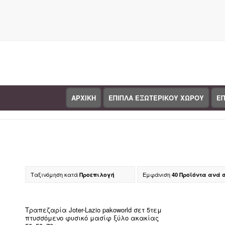
ΑΡΧΙΚΗ
ΕΠΙΠΛΑ ΕΞΩΤΕΡΙΚΟΥ ΧΩΡΟΥ
ΕΠ
Κατάστημα
Ταξινόμηση κατά
Εμφάνιση
Προεπιλογή
40 Προϊόντα ανά 
Κα
Τραπεζαρία Joter-Lazio pakoworld σετ 5τεμ
πτυσσόμενο φυσικό μασίφ ξύλο ακακίας