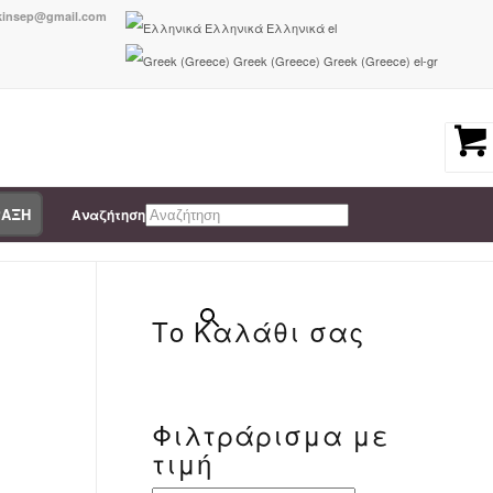
nkinsep@gmail.com
Ελληνικά
Ελληνικά
el
Greek (Greece)
Greek (Greece)
el-gr
ΡΑΞΗ
Αναζήτηση
You are here:
Home
/
5207351252194
×
Το Καλάθι σας
Φιλτράρισμα με
-
τιμή