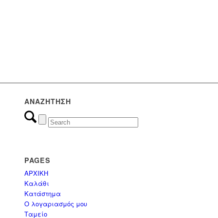
(0)
Εμποτισμένη Ξυλεία
(17)
Εξοπλισμός Παραλίας
(8)
Επαγγελματικά έπιπλα
ΑΝΑΖΉΤΗΣΗ
(0)
Έπιπλα
(3)
ΟΜΠΡΕΛΕΣ
PAGES
ΑΡΧΙΚΗ
(3)
Ομπρέλες Κήπου - Πισίνας - Βεράντας
Καλάθι
Κατάστημα
Ο λογαριασμός μου
(1)
ΠΑΝΙΑ & ΑΝΤΑΛΛΑΚΤΙΚΑ
Ταμείο