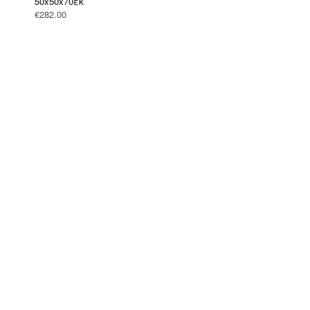
50x50x70εκ
(239)
BOHO CHIC
€
282.00
(0)
EASTER OFFERS
(0)
HOT DEALS
(0)
SPECIAL OFFERS
(0)
SUMMER SALE
(0)
Έπιπλα γραφείου
(146)
Έπιπλα εξωτερικού χώρου