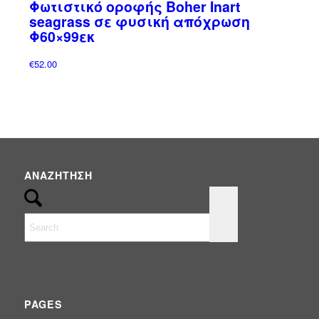
Φωτιστικό οροφής Boher Inart
Έπιπλα
(0)
seagrass σε φυσική απόχρωση
ΟΜΠΡΕΛΕΣ
(3)
Φ60×99εκ
Ομπρέλες Κήπου - Πισίνας - Βεράντας
(3)
€
52.00
ΠΑΝΙΑ & ΑΝΤΑΛΛΑΚΤΙΚΑ
(1)
Σκίαση & Περίφραξη
(92)
Συντριβάνια
(2)
Φωτισμός
(25)
ΑΝΑΖΉΤΗΣΗ
PAGES