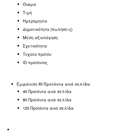
EASTER OFFERS
(0)
Όνομα
HOT DEALS
(0)
Τιμή
SPECIAL OFFERS
(0)
Ημερομηνία
SUMMER SALE
(0)
Δημοτικότητα (πωλήσεις)
Έπιπλα γραφείου
(0)
Μέση αξιολόγηση
Έπιπλα εξωτερικού χώρου
(146)
Σχετικότητα
Έπιπλα εσωτερικού χώρου
(185)
Τυχαίο προϊόν
ΦΟΙΤΗΤΙΚΑ ΠΑΚΕΤΑ
(14)
ID προϊόντος
Χωρίς κατηγορία
(1)
SPRING OFFERS
(0)
Uncategorized
(2)
Εμφάνιση
40 Προϊόντα ανά σελίδα
40 Προϊόντα ανά σελίδα
Αιώρες - Κούνιες
(5)
80 Προϊόντα ανά σελίδα
Διακόσμηση
(5)
120 Προϊόντα ανά σελίδα
Είδη ταξιδίου
(0)
Εμποτισμένη Ξυλεία
(0)
Εξοπλισμός Παραλίας
(17)
Επαγγελματικά έπιπλα
(8)