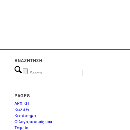
(0)
Εμποτισμένη Ξυλεία
(17)
Εξοπλισμός Παραλίας
(8)
Επαγγελματικά έπιπλα
ΑΝΑΖΉΤΗΣΗ
(0)
Έπιπλα
(3)
ΟΜΠΡΕΛΕΣ
PAGES
ΑΡΧΙΚΗ
(3)
Ομπρέλες Κήπου - Πισίνας - Βεράντας
Καλάθι
Κατάστημα
Ο λογαριασμός μου
(1)
ΠΑΝΙΑ & ΑΝΤΑΛΛΑΚΤΙΚΑ
Ταμείο