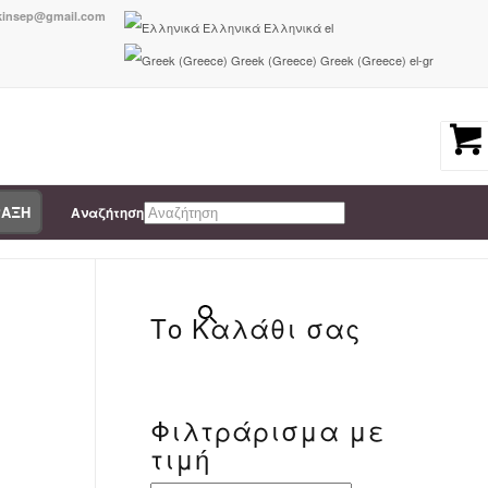
nkinsep@gmail.com
Ελληνικά
Ελληνικά
el
Greek (Greece)
Greek (Greece)
el-gr
ΡΑΞΗ
Αναζήτηση
You are here:
Home
/
5207351251548
×
Το Καλάθι σας
Φιλτράρισμα με
-
τιμή