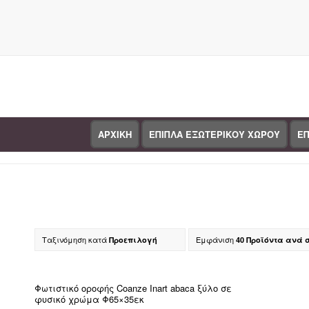
ΑΡΧΙΚΗ
ΕΠΙΠΛΑ ΕΞΩΤΕΡΙΚΟΥ ΧΩΡΟΥ
ΕΠ
Κατάστημα
Ταξινόμηση κατά
Εμφάνιση
Προεπιλογή
40 Προϊόντα ανά 
Κα
Φωτιστικό οροφής Coanze Inart abaca ξύλο σε
φυσικό χρώμα Φ65×35εκ