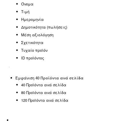
EASTER OFFERS
(0)
Όνομα
HOT DEALS
(0)
Τιμή
SPECIAL OFFERS
(0)
Ημερομηνία
SUMMER SALE
(0)
Δημοτικότητα (πωλήσεις)
Έπιπλα γραφείου
(0)
Μέση αξιολόγηση
Έπιπλα εξωτερικού χώρου
(146)
Σχετικότητα
Έπιπλα εσωτερικού χώρου
(185)
Τυχαίο προϊόν
ΦΟΙΤΗΤΙΚΑ ΠΑΚΕΤΑ
(14)
ID προϊόντος
Χωρίς κατηγορία
(1)
SPRING OFFERS
(0)
Uncategorized
(2)
Εμφάνιση
40 Προϊόντα ανά σελίδα
40 Προϊόντα ανά σελίδα
Αιώρες - Κούνιες
(5)
80 Προϊόντα ανά σελίδα
Διακόσμηση
(5)
120 Προϊόντα ανά σελίδα
Είδη ταξιδίου
(0)
Εμποτισμένη Ξυλεία
(0)
Εξοπλισμός Παραλίας
(17)
Επαγγελματικά έπιπλα
(8)