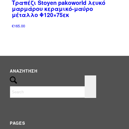
Τραπέζι Stoyen pakoworld λευκό
Έπιπλα
(0)
μαρμάρου κεραμικό-μαύρο
ΟΜΠΡΕΛΕΣ
(3)
μέταλλο Φ120×75εκ
Ομπρέλες Κήπου - Πισίνας - Βεράντας
(3)
€
165.00
ΠΑΝΙΑ & ΑΝΤΑΛΛΑΚΤΙΚΑ
(1)
Σκίαση & Περίφραξη
(92)
Συντριβάνια
(2)
Φωτισμός
(25)
ΑΝΑΖΉΤΗΣΗ
PAGES