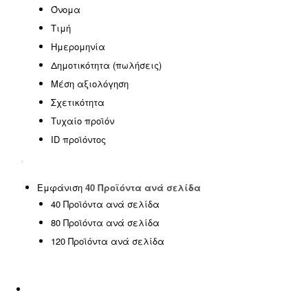
EASTER OFFERS
(0)
Όνομα
HOT DEALS
(0)
Τιμή
SPECIAL OFFERS
(0)
Ημερομηνία
SUMMER SALE
(0)
Δημοτικότητα (πωλήσεις)
Έπιπλα γραφείου
(0)
Μέση αξιολόγηση
Έπιπλα εξωτερικού χώρου
(146)
Σχετικότητα
Έπιπλα εσωτερικού χώρου
(185)
Τυχαίο προϊόν
ΦΟΙΤΗΤΙΚΑ ΠΑΚΕΤΑ
(14)
ID προϊόντος
Χωρίς κατηγορία
(1)
SPRING OFFERS
(0)
Uncategorized
(2)
Εμφάνιση
40 Προϊόντα ανά σελίδα
40 Προϊόντα ανά σελίδα
Αιώρες - Κούνιες
(5)
80 Προϊόντα ανά σελίδα
Διακόσμηση
(5)
120 Προϊόντα ανά σελίδα
Είδη ταξιδίου
(0)
Εμποτισμένη Ξυλεία
(0)
Εξοπλισμός Παραλίας
(17)
Επαγγελματικά έπιπλα
(8)