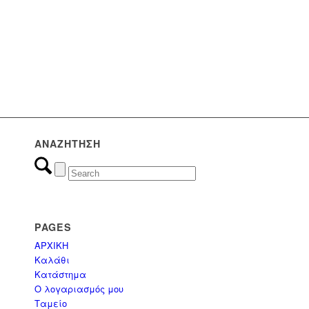
(0)
Εμποτισμένη Ξυλεία
(17)
Εξοπλισμός Παραλίας
(8)
Επαγγελματικά έπιπλα
ΑΝΑΖΉΤΗΣΗ
(0)
Έπιπλα
(3)
ΟΜΠΡΕΛΕΣ
PAGES
ΑΡΧΙΚΗ
(3)
Ομπρέλες Κήπου - Πισίνας - Βεράντας
Καλάθι
Κατάστημα
Ο λογαριασμός μου
(1)
ΠΑΝΙΑ & ΑΝΤΑΛΛΑΚΤΙΚΑ
Ταμείο