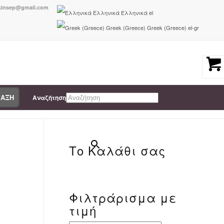
nkinsep@gmail.com
Ελληνικά
Ελληνικά
el
Greek (Greece)
Greek (Greece)
el-gr
ΡΑΞΗ
Αναζήτηση
You are here:
Home
/
5207351225082
×
Το Καλάθι σας
Φιλτράρισμα με
-
τιμή