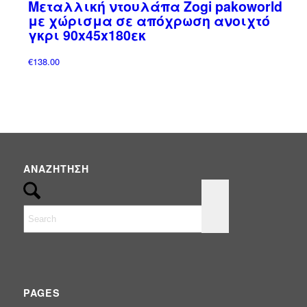
Μεταλλική ντουλάπα Zogi pakoworld
Έπιπλα
(0)
με χώρισμα σε απόχρωση ανοιχτό
ΟΜΠΡΕΛΕΣ
(3)
γκρι 90x45x180εκ
Ομπρέλες Κήπου - Πισίνας - Βεράντας
(3)
€
138.00
ΠΑΝΙΑ & ΑΝΤΑΛΛΑΚΤΙΚΑ
(1)
Σκίαση & Περίφραξη
(92)
Συντριβάνια
(2)
Φωτισμός
(25)
ΑΝΑΖΉΤΗΣΗ
PAGES