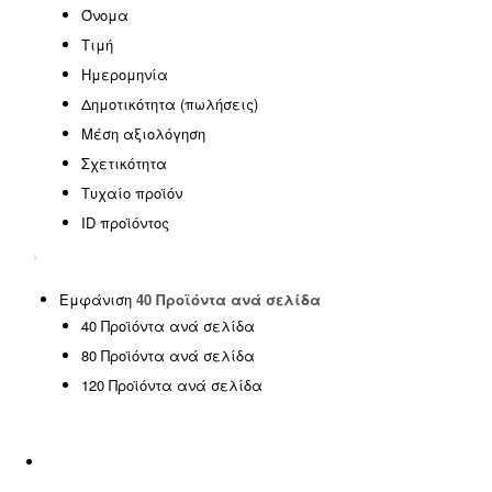
EASTER OFFERS
(0)
Όνομα
HOT DEALS
(0)
Τιμή
SPECIAL OFFERS
(0)
Ημερομηνία
SUMMER SALE
(0)
Δημοτικότητα (πωλήσεις)
Έπιπλα γραφείου
(0)
Μέση αξιολόγηση
Έπιπλα εξωτερικού χώρου
(146)
Σχετικότητα
Έπιπλα εσωτερικού χώρου
(185)
Τυχαίο προϊόν
ΦΟΙΤΗΤΙΚΑ ΠΑΚΕΤΑ
(14)
ID προϊόντος
Χωρίς κατηγορία
(1)
SPRING OFFERS
(0)
Uncategorized
(2)
Εμφάνιση
40 Προϊόντα ανά σελίδα
40 Προϊόντα ανά σελίδα
Αιώρες - Κούνιες
(5)
80 Προϊόντα ανά σελίδα
Διακόσμηση
(5)
120 Προϊόντα ανά σελίδα
Είδη ταξιδίου
(0)
Εμποτισμένη Ξυλεία
(0)
Εξοπλισμός Παραλίας
(17)
Επαγγελματικά έπιπλα
(8)