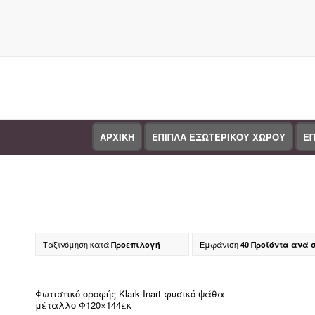
ΑΡΧΙΚΗ
ΕΠΙΠΛΑ ΕΞΩΤΕΡΙΚΟΥ ΧΩΡΟΥ
ΕΠ
Κατάστημα
Ταξινόμηση κατά
Εμφάνιση
Προεπιλογή
40 Προϊόντα ανά 
Κα
Φωτιστικό οροφής Klark Inart φυσικό ψάθα-
μέταλλο Φ120×144εκ