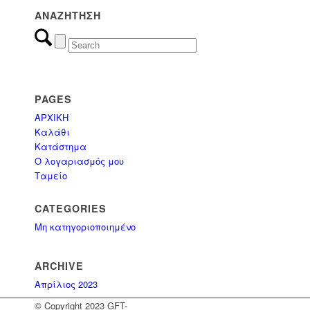
ΑΝΑΖΉΤΗΣΗ
(0)
Εμποτισμένη Ξυλεία
(17)
Εξοπλισμός Παραλίας
PAGES
ΑΡΧΙΚΗ
(8)
Επαγγελματικά έπιπλα
Καλάθι
Κατάστημα
Ο λογαριασμός μου
(0)
Έπιπλα
Ταμείο
(3)
ΟΜΠΡΕΛΕΣ
CATEGORIES
Μη κατηγοριοποιημένο
(3)
Ομπρέλες Κήπου - Πισίνας - Βεράντας
ARCHIVE
Απρίλιος 2023
(1)
ΠΑΝΙΑ & ΑΝΤΑΛΛΑΚΤΙΚΑ
© Copyright 2023 GFT-