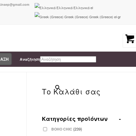
nkinsep@gmail.com
Ελληνικά
Ελληνικά
el
Greek (Greece)
Greek (Greece)
el-gr
ΡΑΞΗ
Αναζήτηση
You are here:
Home
/
5207351219371
×
Το Καλάθι σας
Κατηγορίες προϊόντων
-
-
(239)
BOHO CHIC