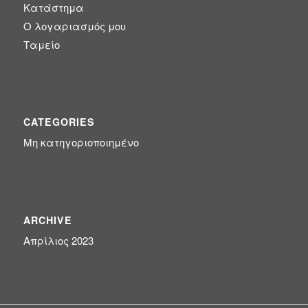
Κατάστημα
Ο λογαριασμός μου
(14)
ΦΟΙΤΗΤΙΚΑ ΠΑΚΕΤΑ
Ταμείο
(1)
Χωρίς κατηγορία
CATEGORIES
(0)
SPRING OFFERS
Μη κατηγοριοποιημένο
(2)
Uncategorized
(5)
Αιώρες - Κούνιες
ARCHIVE
Απρίλιος 2023
(5)
Διακόσμηση
(0)
Είδη ταξιδίου