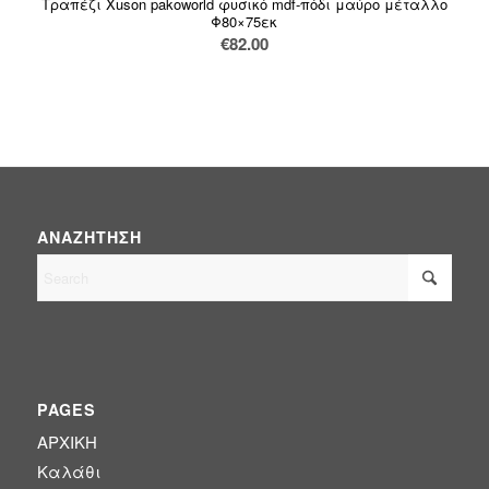
Τραπέζι Xuson pakoworld φυσικό mdf-πόδι μαύρο μέταλλο
(239)
BOHO CHIC
Φ80×75εκ
€
82.00
(0)
EASTER OFFERS
(0)
HOT DEALS
(0)
SPECIAL OFFERS
ΑΝΑΖΉΤΗΣΗ
(0)
SUMMER SALE
(0)
Έπιπλα γραφείου
PAGES
(146)
Έπιπλα εξωτερικού χώρου
ΑΡΧΙΚΗ
Καλάθι
(185)
Έπιπλα εσωτερικού χώρου