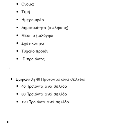
EASTER OFFERS
(0)
Όνομα
HOT DEALS
(0)
Τιμή
SPECIAL OFFERS
(0)
Ημερομηνία
SUMMER SALE
(0)
Δημοτικότητα (πωλήσεις)
Έπιπλα γραφείου
(0)
Μέση αξιολόγηση
Έπιπλα εξωτερικού χώρου
(146)
Σχετικότητα
Έπιπλα εσωτερικού χώρου
(185)
Τυχαίο προϊόν
ΦΟΙΤΗΤΙΚΑ ΠΑΚΕΤΑ
(14)
ID προϊόντος
Χωρίς κατηγορία
(1)
SPRING OFFERS
(0)
Uncategorized
(2)
Εμφάνιση
40 Προϊόντα ανά σελίδα
40 Προϊόντα ανά σελίδα
Αιώρες - Κούνιες
(5)
80 Προϊόντα ανά σελίδα
Διακόσμηση
(5)
120 Προϊόντα ανά σελίδα
Είδη ταξιδίου
(0)
Εμποτισμένη Ξυλεία
(0)
Εξοπλισμός Παραλίας
(17)
Επαγγελματικά έπιπλα
(8)