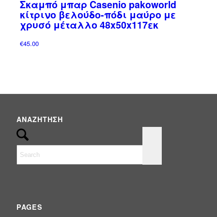
Σκαμπό μπαρ Casenio pakoworld
Έπιπλα
(0)
κίτρινο βελούδο-πόδι μαύρο με
ΟΜΠΡΕΛΕΣ
(3)
χρυσό μέταλλο 48x50x117εκ
Ομπρέλες Κήπου - Πισίνας - Βεράντας
(3)
€
45.00
ΠΑΝΙΑ & ΑΝΤΑΛΛΑΚΤΙΚΑ
(1)
Σκίαση & Περίφραξη
(92)
Συντριβάνια
(2)
Φωτισμός
(25)
ΑΝΑΖΉΤΗΣΗ
PAGES