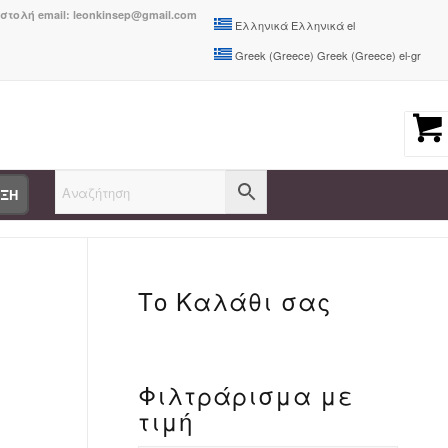
οστολή email: leonkinsep@gmail.com
Ελληνικά
Ελληνικά
el
Greek (Greece)
Greek (Greece)
el-gr
ΑΞΗ
You are here:
Home
/
5207351213775
Το Καλάθι σας
Φιλτράρισμα με
-
τιμή