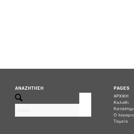
(0)
Εμποτισμένη Ξυλεία
(17)
Εξοπλισμός Παραλίας
(8)
Επαγγελματικά έπιπλα
(0)
Έπιπλα
ΑΝΑΖΉΤΗΣΗ
PAGES
(3)
ΟΜΠΡΕΛΕΣ
ΑΡΧΙΚΗ
Καλάθι
(3)
Ομπρέλες Κήπου - Πισίνας - Βεράντας
Κατάστημ
Ο λογαρια
Ταμείο
(1)
ΠΑΝΙΑ & ΑΝΤΑΛΛΑΚΤΙΚΑ