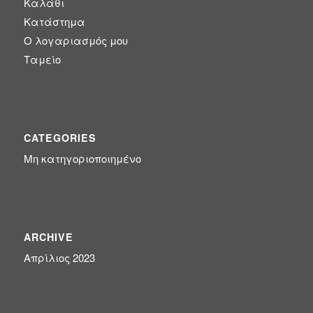
Καλάθι
Κατάστημα
(0)
Είδη ταξιδίου
Ο λογαριασμός μου
Ταμείο
(0)
Εμποτισμένη Ξυλεία
(17)
Εξοπλισμός Παραλίας
CATEGORIES
(8)
Επαγγελματικά έπιπλα
Μη κατηγοριοποιημένο
(0)
Έπιπλα
ARCHIVE
(3)
ΟΜΠΡΕΛΕΣ
Απρίλιος 2023
(3)
Ομπρέλες Κήπου - Πισίνας - Βεράντας