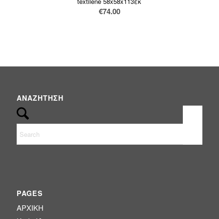
textilene 58x58x113εκ
€
74.00
(185)
Έπιπλα εσωτερικού χώρου
(14)
ΦΟΙΤΗΤΙΚΑ ΠΑΚΕΤΑ
(1)
Χωρίς κατηγορία
ΑΝΑΖΉΤΗΣΗ
(0)
SPRING OFFERS
(2)
Uncategorized
(5)
Αιώρες - Κούνιες
PAGES
(5)
Διακόσμηση
ΑΡΧΙΚΗ