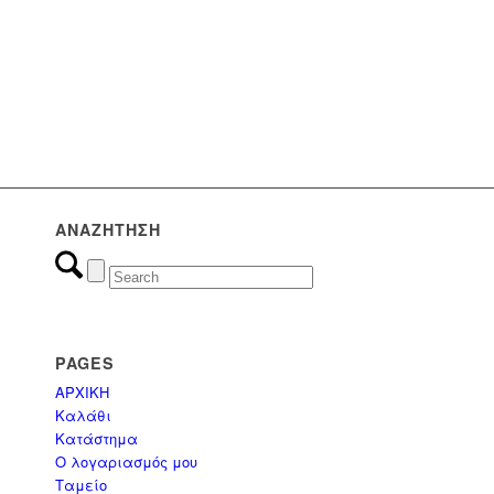
(0)
Εμποτισμένη Ξυλεία
(17)
Εξοπλισμός Παραλίας
(8)
Επαγγελματικά έπιπλα
ΑΝΑΖΉΤΗΣΗ
(0)
Έπιπλα
(3)
ΟΜΠΡΕΛΕΣ
PAGES
ΑΡΧΙΚΗ
(3)
Ομπρέλες Κήπου - Πισίνας - Βεράντας
Καλάθι
Κατάστημα
Ο λογαριασμός μου
(1)
ΠΑΝΙΑ & ΑΝΤΑΛΛΑΚΤΙΚΑ
Ταμείο