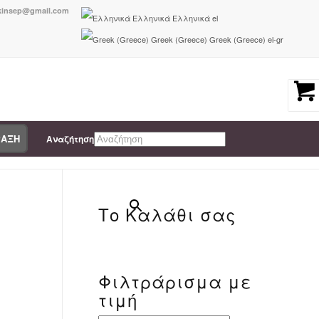
nkinsep@gmail.com
Ελληνικά
Ελληνικά
el
Greek (Greece)
Greek (Greece)
el-gr
ΡΑΞΗ
Αναζήτηση
You are here:
Home
/
5207351207330
×
Το Καλάθι σας
Φιλτράρισμα με
-
τιμή