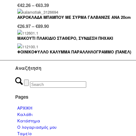
Price
€
42.26
–
€
63.39
range:
ΑΚΡΟΚΛΑΔΑ ΜΠΑΜΠΟΥ ΜΕ ΣΥΡΜΑ ΓΑΛΒΑΝΙΖΕ ΑΝΑ 20cm
€42.26
Price
€
26.97
–
€
89.90
through
range:
€63.39
ΜΑΚΟΥΤΙ ΠΛΑΚΙΔΙΟ ΣΤΑΘΕΡΟ, ΣΥΝΔΕΣΗ ΠΗΧΑΚΙ
€26.97
through
ΦΟΙΝΙΚΟΦΥΛΛΟ ΚΑΛΥΜΜΑ ΠΑΡΑΛΛΗΛΟΓΡΑΜΜΟ (ΠΑΝΕΛ)
€89.90
Αναζήτηση
Pages
ΑΡΧΙΚΗ
Καλάθι
Κατάστημα
Ο λογαριασμός μου
Ταμείο