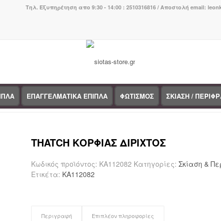
Τηλ. Εξυπηρέτηση απο 9:30 - 14:00 : 2510316816 / Αποστολή email: leo
ΙΠΛΑ
ΕΠΑΓΓΕΛΜΑΤΙΚΑ ΕΠΙΠΛΑ
ΦΩΤΙΣΜΟΣ
ΣΚΙΑΣΗ / ΠΕΡΙΦ
You are here:
Home
/
Κατάστη
THATCH ΚΟΡΦΙΑΣ ΔΙΡΙΧΤΟΣ
Κωδικός προϊόντος:
ΚΑ112082
Κατηγορίες:
Σκίαση & Π
Ετικέτα:
ΚΑ112082
Περιγραφή
Επιπλέον πληροφορίες