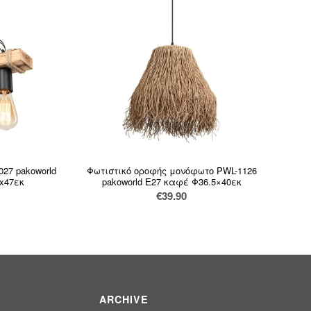
27 pakoworld
Φωτιστικό οροφής μονόφωτο PWL-1126
x47εκ
pakoworld Ε27 καφέ Φ36.5×40εκ
€
39.90
ARCHIVE