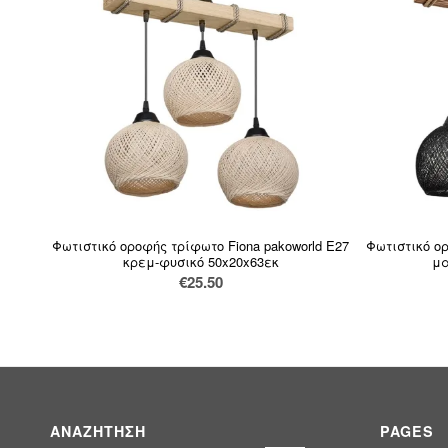
Φωτιστικό οροφής τρίφωτο Fiona pakoworld Ε27
Φωτιστικό ορ
κρεμ-φυσικό 50x20x63εκ
μα
€
25.50
ΑΝΑΖΉΤΗΣΗ
PAGES