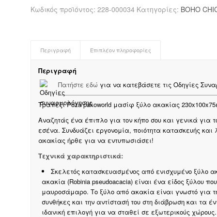
Κωδικός προϊόντος:
228-000034
Κατηγορίες:
BOHO CHI
Περιγραφή
Επιπλέον πληροφορίες
Περιγραφή
Πατήστε εδώ
για να κατεβάσετε τις Οδηγίες Συναρ
Tραπέζι Poza pakoworld μασίφ ξύλο ακακίας 230x100x75
Αναζητάς ένα έπιπλο για τον κήπο σου και γενικά για το
εσένα. Συνδυάζει εργονομία, ποιότητα κατασκευής και 
ακακίας ήρθε για να εντυπωσιάσει!
Τεχνικά χαρακτηριστικά:
Σκελετός κατασκευασμένος από ενισχυμένο ξύλο ακ
ακακία (Robinia pseudoacacia) είναι ένα είδος ξύλου π
μαυροσάμαρο. Το ξύλο από ακακία είναι γνωστό για την
συνθήκες και την αντίστασή του στη διάβρωση και τα έ
ιδανική επιλογή για να σταθεί σε εξωτερικούς χώρους.