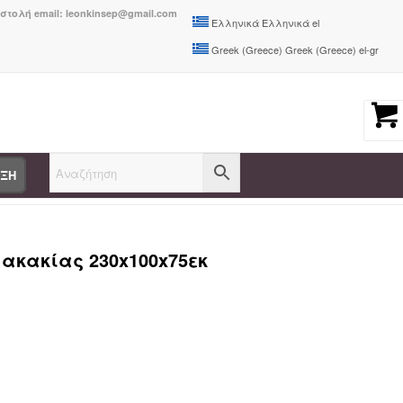
οστολή email: leonkinsep@gmail.com
Ελληνικά
Ελληνικά
el
Greek (Greece)
Greek (Greece)
el-gr
ΑΞΗ
α Φαγητού
/
Tραπέζι Poza pakoworld μασίφ ξύλο ακακίας 230x100x75εκ...
 ακακίας 230x100x75εκ