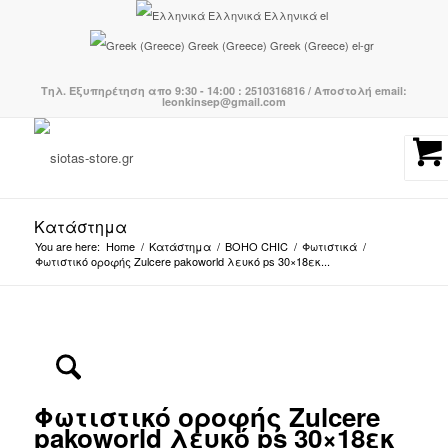
Ελληνικά
Ελληνικά
el
Greek (Greece)
Greek (Greece)
el-gr
Τηλ. Εξυπηρέτηση απο 9:30 - 14:00 : 2510316816 / Αποστολή email:
leonkinsep@gmail.com
Κατάστημα
You are here:
Home
/
Κατάστημα
/
BOHO CHIC
/
Φωτιστικά
/
Φωτιστικό οροφής Zulcere pakoworld λευκό ps 30×18εκ...
Φωτιστικό οροφής Zulcere
pakoworld λευκό ps 30×18εκ