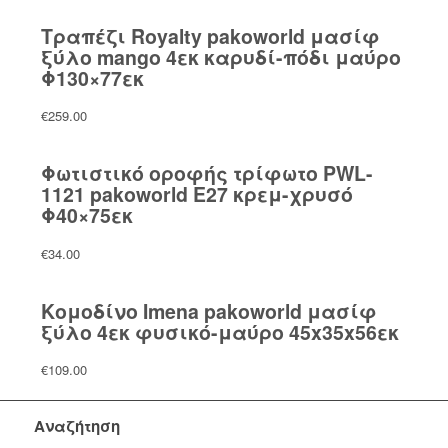
Τραπέζι Royalty pakoworld μασίφ
ξύλο mango 4εκ καρυδί-πόδι μαύρο
Φ130×77εκ
€
259.00
Φωτιστικό οροφής τρίφωτο PWL-
1121 pakoworld Ε27 κρεμ-χρυσό
Φ40×75εκ
€
34.00
Κομοδίνο Imena pakoworld μασίφ
ξύλο 4εκ φυσικό-μαύρο 45x35x56εκ
€
109.00
Αναζήτηση