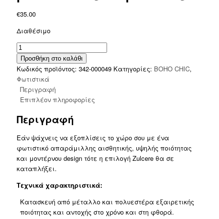
€
35.00
Διαθέσιμο
Φωτιστικό
οροφής
Προσθήκη στο καλάθι
Zulcere
Κωδικός προϊόντος:
342-000049
Κατηγορίες:
BOHO CHIC
,
pakoworld
Φωτιστικά
λευκό
Περιγραφή
ps
Επιπλέον πληροφορίες
30x18εκ
Περιγραφή
ποσότητα
Εάν ψάχνεις να εξοπλίσεις το χώρο σου με ένα
φωτιστικό απαράμιλλης αισθητικής, υψηλής ποιότητας
και μοντέρνου design τότε η επιλογή Zulcere θα σε
καταπλήξει.
Τεχνικά χαρακτηριστικά:
Κατασκευή από μέταλλο και πολυεστέρα εξαιρετικής
ποιότητας και αντοχής στο χρόνο και στη φθορά.