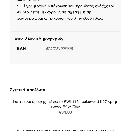
Η χρωματική απόχρωση του προϊόντος ενδέχεται
να διαφέρει ελαφρώς σε σχέση με την
φωτογραφική απεικόνισή του στην οθόνη σας.
Επιπλέον πληροφορίες
EAN
5207351226935
Σχετικά προϊόντα
Φωτιστικό οροφής τρίφωτο PWL-1121 pakoworld Ε27 κρεμ-
χρυσό Φ40×75εκ
€
34.00
Φωτιστικό οροφής μονόφωτο PWL-1027 pakoworld Ε27