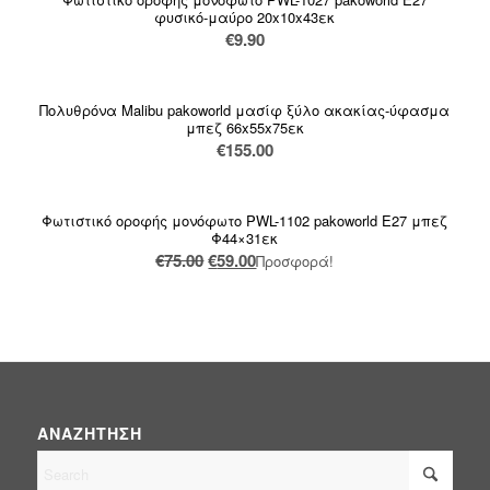
φυσικό-μαύρο 20x10x43εκ
€
9.90
Πολυθρόνα Malibu pakoworld μασίφ ξύλο ακακίας-ύφασμα
μπεζ 66x55x75εκ
€
155.00
Φωτιστικό οροφής μονόφωτο PWL-1102 pakoworld Ε27 μπεζ
Φ44×31εκ
Original
Η
€
75.00
€
59.00
Προσφορά!
price
τρέχουσα
was:
τιμή
€75.00.
είναι:
€59.00.
ΑΝΑΖΉΤΗΣΗ