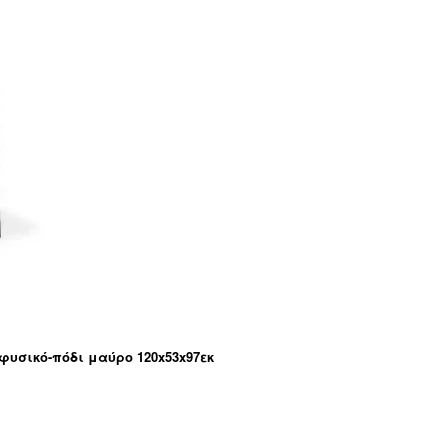
φυσικό-πόδι μαύρο 120x53x97εκ