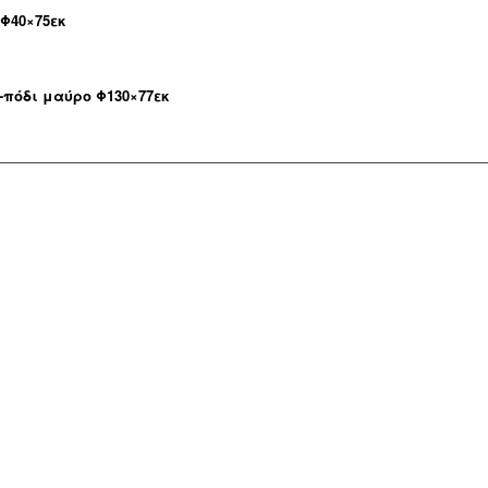
 Φ40×75εκ
ί-πόδι μαύρο Φ130×77εκ