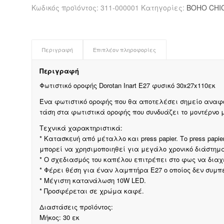
Inart
Κωδικός προϊόντος:
311-000001
Κατηγορίες:
BOHO CHI
E27
φυσικό
30x27x110εκ
ποσότητα
Περιγραφή
Επιπλέον πληροφορίες
Περιγραφή
Φωτιστικό οροφής Dorotan Inart E27 φυσικό 30x27x110εκ
Ένα φωτιστικό οροφής που θα αποτελέσει σημείο αναφορ
τάση στα φωτιστικά οροφής που συνδυάζει το μοντέρνο μ
Τεχνικά χαρακτηριστικά:
* Κατασκευή από μέταλλο και press papier. Το press papi
μπορεί να χρησιμοποιηθεί για μεγάλο χρονικό διάστημ
* Ο σχεδιασμός του καπέλου επιτρέπει στο φως να διαχέ
* Φέρει θέση για έναν λαμπτήρα Ε27 ο οποίος δεν συμ
* Μέγιστη κατανάλωση 10W LED.
* Προσφέρεται σε χρώμα καφέ.
Διαστάσεις προϊόντος:
Μήκος: 30 εκ