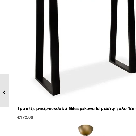
Φωτιστικό οροφής
Crossio Inart E27
φυσικό Φ30×11...
Τραπέζι μπαρ-κονσόλα Miles pakoworld μασίφ ξύλο 4εκ 
€
172.00