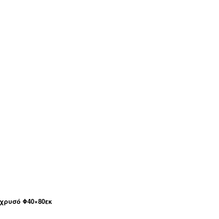
-χρυσό Φ40×80εκ