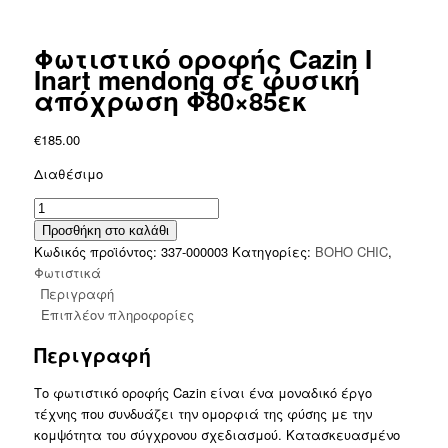
Φωτιστικό οροφής Cazin I
Inart mendong σε φυσική
απόχρωση Φ80×85εκ
€
185.00
Διαθέσιμο
Φωτιστικό
οροφής
Προσθήκη στο καλάθι
Cazin
Κωδικός προϊόντος:
337-000003
Κατηγορίες:
BOHO CHIC
,
I
Φωτιστικά
Inart
Περιγραφή
mendong
Επιπλέον πληροφορίες
σε
Περιγραφή
φυσική
απόχρωση
Το φωτιστικό οροφής Cazin είναι ένα μοναδικό έργο
Φ80x85εκ
τέχνης που συνδυάζει την ομορφιά της φύσης με την
ποσότητα
κομψότητα του σύγχρονου σχεδιασμού. Κατασκευασμένο