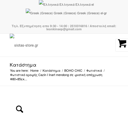
Ελληνικά
Ελληνικά
el
Greek (Greece)
Greek (Greece)
el-gr
Τηλ. Εξυπηρέτηση απο 9:30 - 14:00 : 2510316816 / Αποστολή email:
leonkinsep@gmail.com
Κατάστημα
You are here:
Home
/
Κατάστημα
/
BOHO CHIC
/
Φωτιστικά
/
Φωτιστικό οροφής Cazin I Inart mendong σε φυσική απόχρωση
Φ80×85εκ...