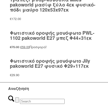
pakoworld μασίφ ξύλο 4εκ φυσικό-
πόδι μαύρο 120x53x97εκ
€
172.00
Φωτιστικό οροφής μονόφωτο PWL-
1102 pakoworld Ε27 μπεζ Φ44×31εκ
Original
Η
€
75.00
€
59.00
Προσφορά!
price
τρέχουσα
was:
τιμή
Φωτιστικό οροφής μονόφωτο Jily
€75.00.
είναι:
pakoworld E27 φυσικό Φ29×117εκ
€59.00.
€
29.90
Αναζήτηση