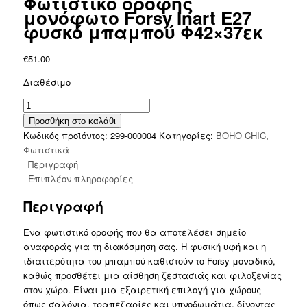
Φωτιστικό οροφής
μονόφωτο Forsy Inart Ε27
φυσκό μπαμπού Φ42×37εκ
€
51.00
Διαθέσιμο
Φωτιστικό
οροφής
Προσθήκη στο καλάθι
μονόφωτο
Κωδικός προϊόντος:
299-000004
Κατηγορίες:
BOHO CHIC
,
Forsy
Φωτιστικά
Inart
Περιγραφή
Ε27
Επιπλέον πληροφορίες
φυσκό
Περιγραφή
μπαμπού
Φ42x37εκ
Ένα φωτιστικό οροφής που θα αποτελέσει σημείο
ποσότητα
αναφοράς για τη διακόσμηση σας. Η φυσική υφή και η
ιδιαιτερότητα του μπαμπού καθιστούν το Forsy μοναδικό,
καθώς προσθέτει μια αίσθηση ζεστασιάς και φιλοξενίας
στον χώρο. Είναι μια εξαιρετική επιλογή για χώρους
όπως σαλόνια, τραπεζαρίες και υπνοδωμάτια, δίνοντας