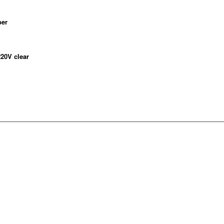
ber
20V clear