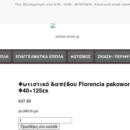
Τηλ. Εξυπηρέτηση απο 9:30 - 14:00 : 2510316816 / Αποστολή email: leo
ΙΠΛΑ
ΕΠΑΓΓΕΛΜΑΤΙΚΑ ΕΠΙΠΛΑ
ΦΩΤΙΣΜΟΣ
ΣΚΙΑΣΗ / ΠΕΡΙΦ
You are here:
Home
/
Κατάστημα
/
Φωτισμός
/
Δαπέδου
/
Φωτιστικό δα
Φωτιστικό δαπέδου Florencia pakow
Φ40×125εκ
€
47.90
Διαθέσιμο
Φωτιστικό
δαπέδου
Προσθήκη στο καλάθι