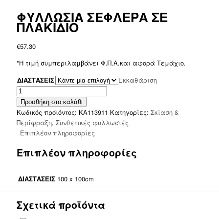
ΦΥΛΛΩΣΙΑ ΣΕΦΛΕΡΑ ΣΕ
ΠΛΑΚΙΔΙΟ
€
57.30
*Η τιμή συμπεριλαμβάνει Φ.Π.Α.και αφορά Τεμάχιο.
ΔΙΑΣΤΑΣΕΙΣ
Εκκαθάριση
ΦΥΛΛΩΣΙΑ
ΣΕΦΛΕΡΑ
Προσθήκη στο καλάθι
ΣΕ
Κωδικός προϊόντος:
ΚΑ113911
Κατηγορίες:
Σκίαση &
ΠΛΑΚΙΔΙΟ
Περίφραξη
,
Συνθετικές φυλλωσιές
ποσότητα
Επιπλέον πληροφορίες
Επιπλέον πληροφορίες
ΔΙΑΣΤΑΣΕΙΣ
100 x 100cm
Σχετικά προϊόντα