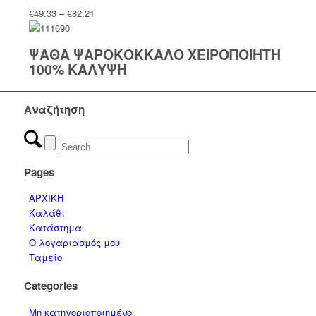
Price
€
49.33
–
€
82.21
range:
€49.33
ΨΑΘΑ ΨΑΡΟΚΟΚΚΑΛΟ ΧΕΙΡΟΠΟΙΗΤΗ
through
100% ΚΑΛΥΨΗ
€82.21
Αναζήτηση
Pages
ΑΡΧΙΚΗ
Καλάθι
Κατάστημα
Ο λογαριασμός μου
Ταμείο
Categories
Μη κατηγοριοποιημένο