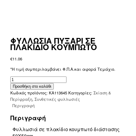
ΦΥΛΛΩΣΙΑ ΠΥΞΑΡΙ ΣΕ
ΠΛΑΚΙΔΙΟ ΚΟΥΜΠΩΤΟ
€
11.06
*Η τιμή συμπεριλαμβάνει Φ.Π.Α.και αφορά Τεμάχιο.
ΦΥΛΛΩΣΙΑ
ΠΥΞΑΡΙ
Προσθήκη στο καλάθι
ΣΕ
Κωδικός προϊόντος:
ΚΑ113645
Κατηγορίες:
Σκίαση &
ΠΛΑΚΙΔΙΟ
Περίφραξη
,
Συνθετικές φυλλωσιές
ΚΟΥΜΠΩΤΟ
Περιγραφή
ποσότητα
Περιγραφή
Φυλλωσιά σε πλακίδιο κουμπωτό διάστασης
50Χ50cm.