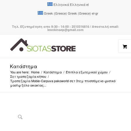
Ελληνικά
Ελληνικά
el
Greek (Greece)
Greek (Greece)
el-gr
Τηλ. Εξυπηρέτηση απο 9:30 - 14:00 : 2510316816 / Αποστολή email:
leonkinsep@gmail.com
Κατάστημα
You are here:
Home
/
Κατάστημα
/
Έπιπλα εξωτερικού χώρου
/
Σετ τραπεζαρία κήπου
/
Τραπεζαρία Mobie-Carpuva pakoworld σετ 3τεμ πτυσσόμενο φυσικό
μασίφ ξύλο ακακίας...