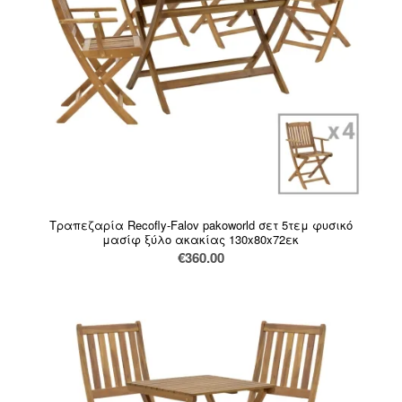
Τραπεζαρία Recofly-Falov pakoworld σετ 5τεμ φυσικό
μασίφ ξύλο ακακίας 130x80x72εκ
€
360.00