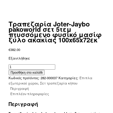
Τραπεζαρία Joter-Jaybo
pakoworld σετ 5τεμ
πτυσσόμενο φυσικό μασίφ
ξύλο ακακίας 100x65x72εκ
€
382.00
Εξαντλήθηκε
Τραπεζαρία
Joter-
Προσθήκη στο καλάθι
Jaybo
Κωδικός προϊόντος:
282-000037
Κατηγορίες:
Έπιπλα
pakoworld
εξωτερικού χώρου
,
Σετ τραπεζαρία κήπου
σετ
Περιγραφή
5τεμ
Επιπλέον πληροφορίες
πτυσσόμενο
Περιγραφή
φυσικό
μασίφ