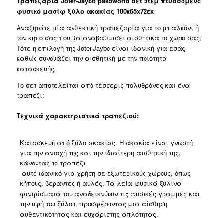
Τραπεζαρία Joter-Jaybo pakoworld σετ 5τεμ πτυσσόμενο
ξύλο
φυσικό μασίφ ξύλο ακακίας 100x65x72εκ
ακακίας
100x65x72εκ
Αναζητάτε μία ανθεκτική τραπεζαρία για το μπαλκόνι ή
ποσότητα
τον κήπο σας που θα αναβαθμίσει αισθητικά το χώρο σας;
Τότε η επιλογή της Joter-Jaybo είναι ιδανική για εσάς
καθώς συνδυάζει την αισθητική με την ποιότητα
κατασκευής.
Το σετ αποτελείται από τέσσερις πολυθρόνες και ένα
τραπέζι:
Τεχνικά χαρακτηριστικά τραπεζιού:
Κατασκευή από ξύλο ακακίας. Η ακακία είναι γνωστή
για την αντοχή της και την ιδιαίτερη αισθητική της,
κάνοντας το τραπέζι
αυτό ιδανικό για χρήση σε εξωτερικούς χώρους, όπως
κήπους, βεράντες ή αυλές. Τα λεία φυσικά ξύλινα
φινιρίσματα του αναδεικνύουν τις φυσικές γραμμές και
την υφή του ξύλου, προσφέροντας μια αίσθηση
αυθεντικότητας και ευχάριστης απλότητας.