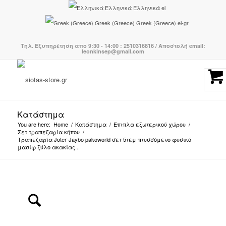
Ελληνικά
Ελληνικά
el
Greek (Greece)
Greek (Greece)
el-gr
Τηλ. Εξυπηρέτηση απο 9:30 - 14:00 : 2510316816 / Αποστολή email:
leonkinsep@gmail.com
Κατάστημα
You are here:
Home
/
Κατάστημα
/
Έπιπλα εξωτερικού χώρου
/
Σετ τραπεζαρία κήπου
/
Τραπεζαρία Joter-Jaybo pakoworld σετ 5τεμ πτυσσόμενο φυσικό
μασίφ ξύλο ακακίας...