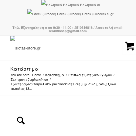
Ελληνικά
Ελληνικά
el
Greek (Greece)
Greek (Greece)
el-gr
Τηλ. Εξυπηρέτηση απο 9:30 - 14:00 : 2510316816 / Αποστολή email:
leonkinsep@gmail.com
Κατάστημα
You are here:
Home
/
Κατάστημα
/
Έπιπλα εξωτερικού χώρου
/
Σετ τραπεζαρία κήπου
/
Τραπεζαρία Gorpo-Falov pakoworld σετ 7τεμ φυσικό μασίφ ξύλο
ακακίας 13...