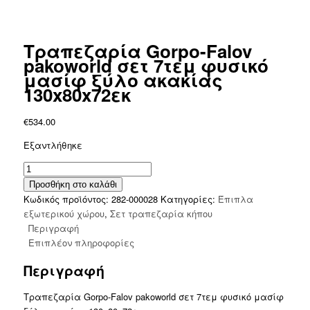
Τραπεζαρία Gorpo-Falov
pakoworld σετ 7τεμ φυσικό
μασίφ ξύλο ακακίας
130x80x72εκ
€
534.00
Εξαντλήθηκε
Τραπεζαρία
Gorpo-
Προσθήκη στο καλάθι
Falov
Κωδικός προϊόντος:
282-000028
Κατηγορίες:
Έπιπλα
pakoworld
εξωτερικού χώρου
,
Σετ τραπεζαρία κήπου
σετ
Περιγραφή
7τεμ
Επιπλέον πληροφορίες
φυσικό
Περιγραφή
μασίφ
ξύλο
Τραπεζαρία Gorpo-Falov pakoworld σετ 7τεμ φυσικό μασίφ
ακακίας