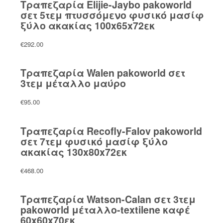
Τραπεζαρία Elijie-Jaybo pakoworld
σετ 5τεμ πτυσσόμενο φυσικό μασίφ
ξύλο ακακίας 100x65x72εκ
€
292.00
Τραπεζαρία Walen pakoworld σετ
3τεμ μέταλλο μαύρο
€
95.00
Τραπεζαρία Recofly-Falov pakoworld
σετ 7τεμ φυσικό μασίφ ξύλο
ακακίας 130x80x72εκ
€
468.00
Τραπεζαρία Watson-Calan σετ 3τεμ
pakoworld μέταλλο-textilene καφέ
60x60x70εκ