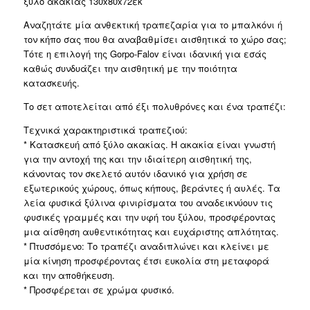
ξύλο ακακίας 130x80x72εκ
130x80x72εκ
ποσότητα
Αναζητάτε μία ανθεκτική τραπεζαρία για το μπαλκόνι ή
τον κήπο σας που θα αναβαθμίσει αισθητικά το χώρο σας;
Τότε η επιλογή της Gorpo-Falov είναι ιδανική για εσάς
καθώς συνδυάζει την αισθητική με την ποιότητα
κατασκευής.
Το σετ αποτελείται από έξι πολυθρόνες και ένα τραπέζι:
Τεχνικά χαρακτηριστικά τραπεζιού:
* Κατασκευή από ξύλο ακακίας. Η ακακία είναι γνωστή
για την αντοχή της και την ιδιαίτερη αισθητική της,
κάνοντας τον σκελετό αυτόν ιδανικό για χρήση σε
εξωτερικούς χώρους, όπως κήπους, βεράντες ή αυλές. Τα
λεία φυσικά ξύλινα φινιρίσματα του αναδεικνύουν τις
φυσικές γραμμές και την υφή του ξύλου, προσφέροντας
μια αίσθηση αυθεντικότητας και ευχάριστης απλότητας.
* Πτυσσόμενο: Το τραπέζι αναδιπλώνει και κλείνει με
μία κίνηση προσφέροντας έτσι ευκολία στη μεταφορά
και την αποθήκευση.
* Προσφέρεται σε χρώμα φυσικό.