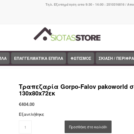
Τηλ. Εξυπηρέτηση απο 9:30 - 14:00 : 2510316816 / Απ
ΠΛΑ
ΕΠΑΓΓΕΛΜΑΤΙΚΑ ΕΠΙΠΛΑ
ΦΩΤΙΣΜΟΣ
ΣΚΙΑΣΗ / ΠΕΡΙΦΡ
:
Home
/
Κατάστημα
/
Έπιπλα εξωτερικού χώρου
/
Σετ τραπεζαρία κήπου
/
Τραπ
Τραπεζαρία Gorpo-Falov pakoworld 
130x80x72εκ
€
404.00
Εξαντλήθηκε
Προσθήκη στο καλάθι