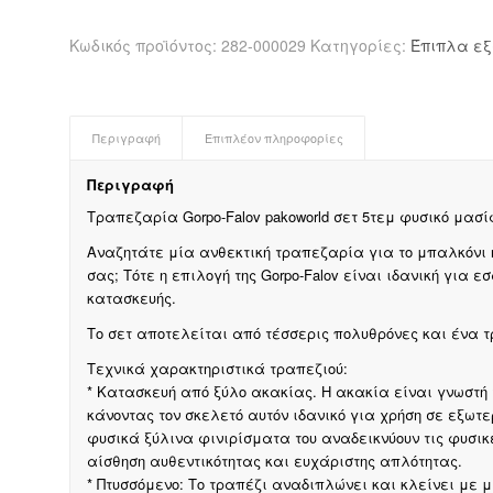
Κωδικός προϊόντος:
282-000029
Κατηγορίες:
Έπιπλα εξ
Περιγραφή
Επιπλέον πληροφορίες
Περιγραφή
Τραπεζαρία Gorpo-Falov pakoworld σετ 5τεμ φυσικό μασ
Αναζητάτε μία ανθεκτική τραπεζαρία για το μπαλκόνι 
σας; Τότε η επιλογή της Gorpo-Falov είναι ιδανική για ε
κατασκευής.
Το σετ αποτελείται από τέσσερις πολυθρόνες και ένα τ
Τεχνικά χαρακτηριστικά τραπεζιού:
* Κατασκευή από ξύλο ακακίας. Η ακακία είναι γνωστή γι
κάνοντας τον σκελετό αυτόν ιδανικό για χρήση σε εξωτε
φυσικά ξύλινα φινιρίσματα του αναδεικνύουν τις φυσικ
αίσθηση αυθεντικότητας και ευχάριστης απλότητας.
* Πτυσσόμενο: Το τραπέζι αναδιπλώνει και κλείνει με 