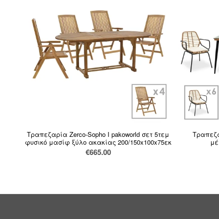
Τραπεζαρία Zerco-Sopho I pakoworld σετ 5τεμ
Τραπεζα
φυσικό μασίφ ξύλο ακακίας 200/150x100x75εκ
μέ
€
665.00