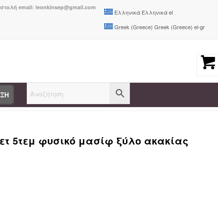
οστολή email: leonkinsep@gmail.com
Ελληνικά
Ελληνικά
el
Greek (Greece)
Greek (Greece)
el-gr
ΑΞΗ
εζαρία Gorpo-Falov pakoworld σετ 5τεμ φυσικό μασίφ ξύλο ακακίας 13...
σετ 5τεμ φυσικό μασίφ ξύλο ακακίας