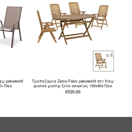
εμ pakoworld
Τραπεζαρία Zerco-Falov pakoworld σετ 5τεμ
0×70εκ
φυσικό μασίφ ξύλο ακακίας 130x80x72εκ
€
520.00