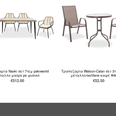
ρία Naoki σετ 7τεμ pakoworld
Τραπεζαρία Watson-Calan σετ 3τ
ταλλο μαύρο pe φυσικό
μέταλλο-textilene καφέ Φ6
€
512.00
€
52.50