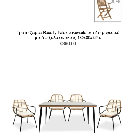
Τραπεζαρία Recofly-Falov pakoworld σετ 5τεμ φυσικό
μασίφ ξύλο ακακίας 130x80x72εκ
€
360.00