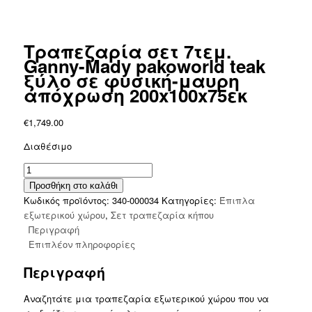
Τραπεζαρία σετ 7τεμ.
Ganny-Mady pakoworld teak
ξύλο σε φυσική-μαυρη
απόχρωση 200x100x75εκ
€
1,749.00
Διαθέσιμο
Τραπεζαρία
σετ
Προσθήκη στο καλάθι
7τεμ.
Κωδικός προϊόντος:
340-000034
Κατηγορίες:
Έπιπλα
Ganny-
εξωτερικού χώρου
,
Σετ τραπεζαρία κήπου
Mady
Περιγραφή
pakoworld
Επιπλέον πληροφορίες
teak
Περιγραφή
ξύλο
σε
Αναζητάτε μια τραπεζαρία εξωτερικού χώρου που να
φυσική-