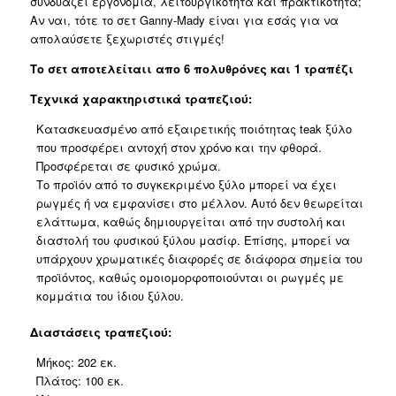
συνδυάζει εργονομία, λειτουργικότητα και πρακτικότητα;
μαυρη
Αν ναι, τότε το σετ Ganny-Mady είναι για εσάς για να
απόχρωση
απολαύσετε ξεχωριστές στιγμές!
200x100x75εκ
ποσότητα
Το σετ αποτελείταιι απο 6 πολυθρόνες και 1 τραπέζι
Τεχνικά χαρακτηριστικά τραπεζιού:
Κατασκευασμένο από εξαιρετικής ποιότητας teak ξύλο
που προσφέρει αντοχή στον χρόνο και την φθορά.
Προσφέρεται σε φυσικό χρώμα.
Το προϊόν από το συγκεκριμένο ξύλο μπορεί να έχει
ρωγμές ή να εμφανίσει στο μέλλον. Αυτό δεν θεωρείται
ελάττωμα, καθώς δημιουργείται από την συστολή και
διαστολή του φυσικού ξύλου μασίφ. Επίσης, μπορεί να
υπάρχουν χρωματικές διαφορές σε διάφορα σημεία του
προϊόντος, καθώς ομοιομορφοποιούνται οι ρωγμές με
κομμάτια του ίδιου ξύλου.
Διαστάσεις τραπεζιού:
Μήκος: 202 εκ.
Πλάτος: 100 εκ.