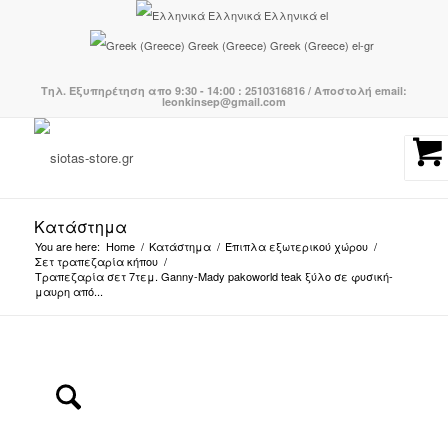
Ελληνικά
Ελληνικά
el
Greek (Greece)
Greek (Greece)
el-gr
Τηλ. Εξυπηρέτηση απο 9:30 - 14:00 : 2510316816 / Αποστολή email:
leonkinsep@gmail.com
Κατάστημα
You are here:
Home
/
Κατάστημα
/
Έπιπλα εξωτερικού χώρου
/
Σετ τραπεζαρία κήπου
/
Τραπεζαρία σετ 7τεμ. Ganny-Mady pakoworld teak ξύλο σε φυσική-
μαυρη από...