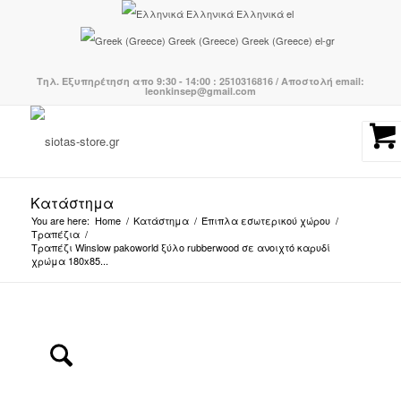
Ελληνικά
Ελληνικά
el
Greek (Greece)
Greek (Greece)
el-gr
Τηλ. Εξυπηρέτηση απο 9:30 - 14:00 : 2510316816 / Αποστολή email:
leonkinsep@gmail.com
Κατάστημα
You are here:
Home
/
Κατάστημα
/
Έπιπλα εσωτερικού χώρου
/
Τραπέζια
/
Τραπέζι Winslow pakoworld ξύλο rubberwood σε ανοιχτό καρυδί
χρώμα 180x85...