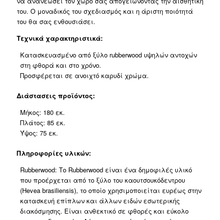
να ανανεώσει τον χώρο σας απογειώνοντας την αισθητική
ποσότητα
του. Ο μοναδικός του σχεδιασμός και η άριστη ποιότητά
του θα σας ενθουσιάσει.
Τεχνικά χαρακτηριστικά:
Κατασκευασμένο από ξύλο rubberwood υψηλών αντοχών
στη φθορά και στο χρόνο.
Προσφέρεται σε ανοιχτό καρυδί χρώμα.
Διάστασεις προϊόντος:
Μήκος: 180 εκ.
Πλάτος: 85 εκ.
Ύψος: 75 εκ.
Πληροφορίες υλικών:
Rubberwood: Το Rubberwood είναι ένα δημοφιλές υλικό
που προέρχεται από το ξύλο του καουτσουκόδεντρου
(Hevea brasiliensis), το οποίο χρησιμοποιείται ευρέως στην
κατασκευή επίπλων και άλλων ειδών εσωτερικής
διακόσμησης. Είναι ανθεκτικό σε φθορές και εύκολο