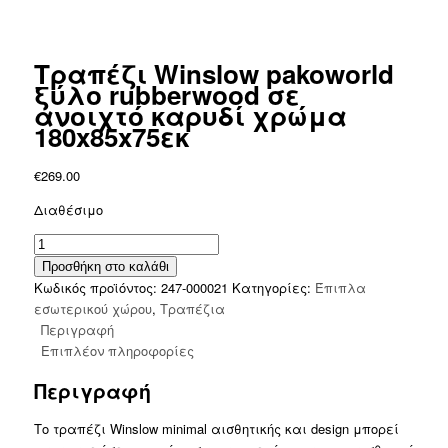
Τραπέζι Winslow pakoworld
ξύλο rubberwood σε
ανοιχτό καρυδί χρώμα
180x85x75εκ
€
269.00
Διαθέσιμο
Τραπέζι
Winslow
Προσθήκη στο καλάθι
pakoworld
Κωδικός προϊόντος:
247-000021
Κατηγορίες:
Έπιπλα
ξύλο
εσωτερικού χώρου
,
Τραπέζια
rubberwood
Περιγραφή
σε
Επιπλέον πληροφορίες
ανοιχτό
Περιγραφή
καρυδί
χρώμα
Το τραπέζι Winslow minimal αισθητικής και design μπορεί
180x85x75εκ