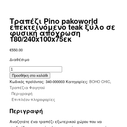
Τραπέζι Pino pakoworld
επεκτεινόμενο teak ξύλο σε
φυσική απόχρωση
180/240x100x75εκ
€
550.00
Διαθέσιμο
Τραπέζι
Pino
Προσθήκη στο καλάθι
pakoworld
Κωδικός προϊόντος:
340-000003
Κατηγορίες:
BOHO CHIC
,
επεκτεινόμενο
Τραπέζια Φαγητού
teak
Περιγραφή
ξύλο
Επιπλέον πληροφορίες
σε
Περιγραφή
φυσική
απόχρωση
Αναζητάτε ένα τραπέζι εξωτερικού χώρου που να
180/240x100x75εκ