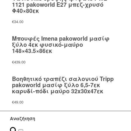
1121 pakoworld Ε27 μπεζ-χρυσό
Φ40×80εκ
€
34.00
Μπουφές Imena pakoworld μασίφ
ξύλο 4εκ φυσικό-μαύρο
148×43.5×86εκ
€
439.00
Βοηθητικό τραπέζι σαλονιού Tripp
pakoworld μασίφ ξύλο 6,5-7εκ
καρυδί-πόδι μαύρο 32x30x47εκ
€
49.00
Αναζήτηση