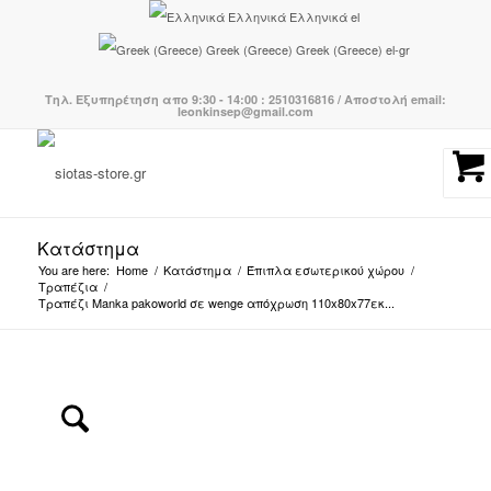
Ελληνικά
Ελληνικά
el
Greek (Greece)
Greek (Greece)
el-gr
Τηλ. Εξυπηρέτηση απο 9:30 - 14:00 : 2510316816 / Αποστολή email:
leonkinsep@gmail.com
Κατάστημα
You are here:
Home
/
Κατάστημα
/
Έπιπλα εσωτερικού χώρου
/
Τραπέζια
/
Τραπέζι Manka pakoworld σε wenge απόχρωση 110x80x77εκ...