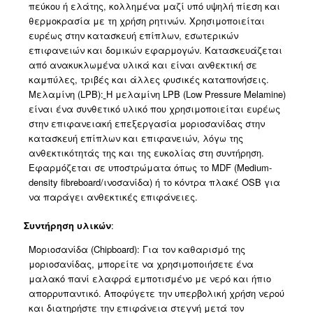
πεύκου ή ελάτης, κολλημένα μαζί υπό υψηλή πίεση και
θερμοκρασία με τη χρήση ρητινών. Χρησιμοποιείται
ευρέως στην κατασκευή επίπλων, εσωτερικών
επιφανειών και δομικών εφαρμογών. Κατασκευάζεται
από ανακυκλωμένα υλικά και είναι ανθεκτική σε
καμπύλες, τριβές και άλλες φυσικές καταπονήσεις.
Μελαμίνη (LPB):
Η μελαμίνη LPB (Low Pressure Melamine)
είναι ένα συνθετικό υλικό που χρησιμοποιείται ευρέως
στην επιφανειακή επεξεργασία μοριοσανίδας στην
κατασκευή επίπλων και επιφανειών, λόγω της
ανθεκτικότητάς της και της ευκολίας στη συντήρηση.
Εφαρμόζεται σε υποστρώματα όπως το MDF (Medium-
density fibreboard/ινοσανίδα) ή το κόντρα πλακέ OSB για
να παράγει ανθεκτικές επιφάνειες.
Συντήρηση υλικών
:
Μοριοσανίδα (Chipboard): Για τον καθαρισμό της
μοριοσανίδας, μπορείτε να χρησιμοποιήσετε ένα
μαλακό πανί ελαφρά εμποτισμένο με νερό και ήπιο
απορρυπαντικό. Αποφύγετε την υπερβολική χρήση νερού
και διατηρήστε την επιφάνεια στεγνή μετά τον