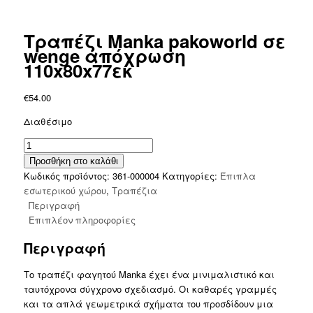
Τραπέζι Manka pakoworld σε
wenge απόχρωση
110x80x77εκ
€
54.00
Διαθέσιμο
Τραπέζι
Manka
Προσθήκη στο καλάθι
pakoworld
Κωδικός προϊόντος:
361-000004
Κατηγορίες:
Έπιπλα
σε
εσωτερικού χώρου
,
Τραπέζια
wenge
Περιγραφή
απόχρωση
Επιπλέον πληροφορίες
110x80x77εκ
Περιγραφή
ποσότητα
Το τραπέζι φαγητού Manka έχει ένα μινιμαλιστικό και
ταυτόχρονα σύγχρονο σχεδιασμό. Οι καθαρές γραμμές
και τα απλά γεωμετρικά σχήματα του προσδίδουν μια