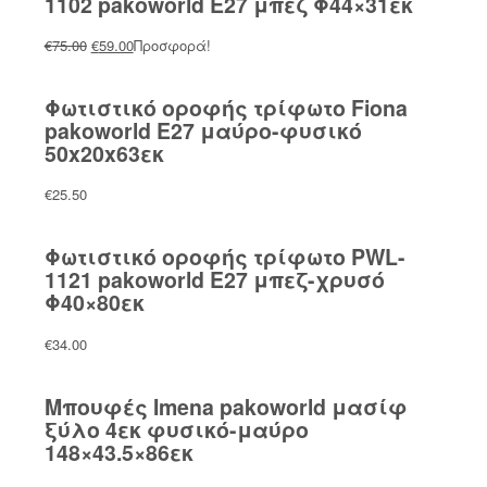
1102 pakoworld Ε27 μπεζ Φ44×31εκ
Original
Η
€
75.00
€
59.00
Προσφορά!
price
τρέχουσα
was:
τιμή
Φωτιστικό οροφής τρίφωτο Fiona
€75.00.
είναι:
pakoworld Ε27 μαύρο-φυσικό
€59.00.
50x20x63εκ
€
25.50
Φωτιστικό οροφής τρίφωτο PWL-
1121 pakoworld Ε27 μπεζ-χρυσό
Φ40×80εκ
€
34.00
Μπουφές Imena pakoworld μασίφ
ξύλο 4εκ φυσικό-μαύρο
148×43.5×86εκ