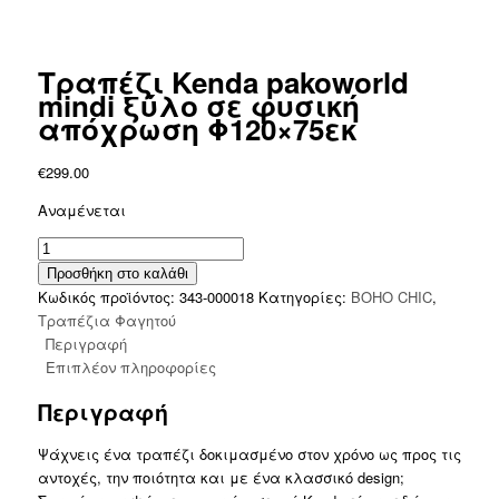
Τραπέζι Kenda pakoworld
mindi ξύλο σε φυσική
απόχρωση Φ120×75εκ
€
299.00
Αναμένεται
Τραπέζι
Kenda
Προσθήκη στο καλάθι
pakoworld
Κωδικός προϊόντος:
343-000018
Κατηγορίες:
BOHO CHIC
,
mindi
Τραπέζια Φαγητού
ξύλο
Περιγραφή
σε
Επιπλέον πληροφορίες
φυσική
Περιγραφή
απόχρωση
Φ120x75εκ
Ψάχνεις ένα τραπέζι δοκιμασμένο στον χρόνο ως προς τις
ποσότητα
αντοχές, την ποιότητα και με ένα κλασσικό design;