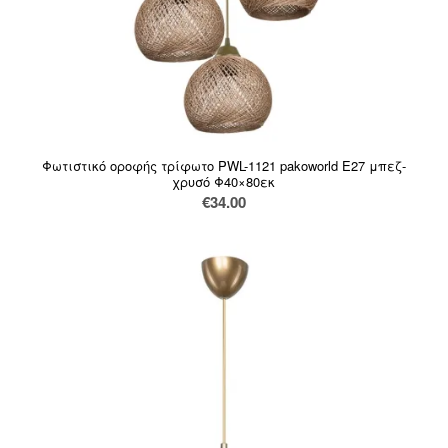
Φωτιστικό οροφής τρίφωτο PWL-1121 pakoworld Ε27 μπεζ-
χρυσό Φ40×80εκ
€
34.00