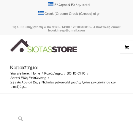
Ελληνικά
Ελληνικά
el
Greek (Greece)
Greek (Greece)
el-gr
Τηλ. Εξυπηρέτηση απο 9:30 - 14:00 : 2510316816 / Αποστολή email:
leonkinsep@gmail.com
Κατάστημα
You are here:
Home
/
Κατάστημα
/
BOHO CHIC
/
Λοιπά Είδη Επίπλωσης
/
Σετ σαλονιού 2τμχ Nicholas pakoworld μασίφ ξύλο ευκαλύπτου και
μπεζ ύφ...