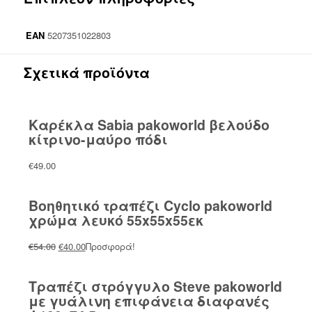
EAN
5207351022803
Σχετικά προϊόντα
Καρέκλα Sabia pakoworld βελούδο
κίτρινο-μαύρο πόδι
€
49.00
Βοηθητικό τραπέζι Cyclo pakoworld
χρώμα λευκό 55x55x55εκ
Original
Η
€
54.00
€
40.00
Προσφορά!
price
τρέχουσα
was:
τιμή
Τραπέζι στρόγγυλο Steve pakoworld
€54.00.
είναι:
με γυάλινη επιφάνεια διαφανές
€40.00.