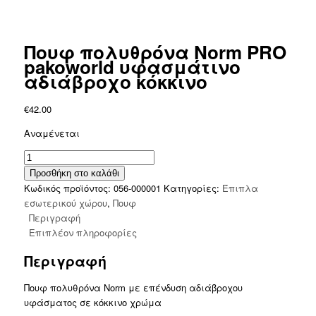
Πουφ πολυθρόνα Norm PRO
pakoworld υφασμάτινο
αδιάβροχο κόκκινο
€
42.00
Αναμένεται
Πουφ
πολυθρόνα
Προσθήκη στο καλάθι
Norm
Κωδικός προϊόντος:
056-000001
Κατηγορίες:
Έπιπλα
PRO
εσωτερικού χώρου
,
Πουφ
pakoworld
Περιγραφή
υφασμάτινο
Επιπλέον πληροφορίες
αδιάβροχο
Περιγραφή
κόκκινο
ποσότητα
Πουφ πολυθρόνα Norm με επένδυση αδιάβροχου
υφάσματος σε κόκκινο χρώμα