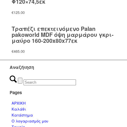
Φ120×74,5εκ
€
125.00
Τραπέζι επεκτεινόμενο Palan
pakoworld MDF όψη μαρμάρου γκρι-
μαύρο 160-200x80x77εκ
€
465.00
Αναζήτηση
Pages
ΑΡΧΙΚΗ
Καλάθι
Κατάστημα
Ο λογαριασμός μου
Ταμείο