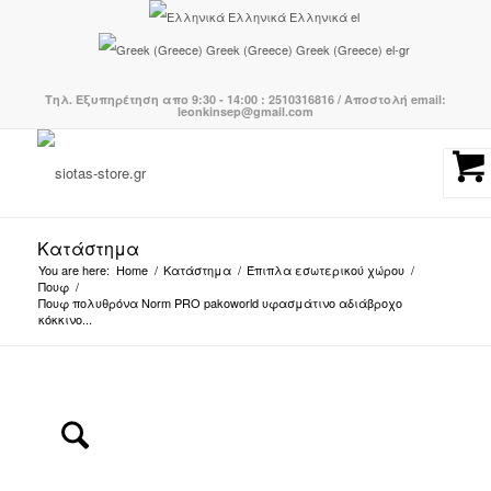
Ελληνικά
Ελληνικά
el
Greek (Greece)
Greek (Greece)
el-gr
Τηλ. Εξυπηρέτηση απο 9:30 - 14:00 : 2510316816 / Αποστολή email:
leonkinsep@gmail.com
Κατάστημα
You are here:
Home
/
Κατάστημα
/
Έπιπλα εσωτερικού χώρου
/
Πουφ
/
Πουφ πολυθρόνα Norm PRO pakoworld υφασμάτινο αδιάβροχο
κόκκινο...