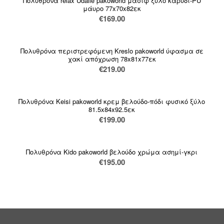
Πολυθρόνα relax Udalle pakoworld μασίφ ξύλο καρυδί-PU
μάυρο 77x70x82εκ
€
169.00
Πολυθρόνα περιστρεφόμενη Kreslo pakoworld ύφασμα σε
χακί απόχρωση 78x81x77εκ
€
219.00
Πολυθρόνα Keisi pakoworld κρεμ βελούδο-πόδι φυσικό ξύλο
81.5x84x92.5εκ
€
199.00
Πολυθρόνα Kido pakoworld βελούδο χρώμα ασημί-γκρι
€
195.00