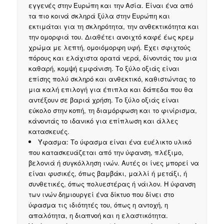
εγγενές στην Ευρώπη και την Ασία. Είναι ένα από
τα πιο κοινά σκληρά ξύλα στην Ευρώπη και
εκτιμάται για τη σκληρότητα, την ανθεκτικότητα και
την ομορφιά του. Διαθέτει ανοιχτό καφέ έως κρεμ
χρώμα με λεπτή, ομοιόμορφη υφή. Έχει σφιχτούς
πόρους και ελάχιστα ορατά νερά, δίνοντάς του μια
καθαρή, κομψή εμφάνιση. Το ξύλο οξιάς είναι
επίσης πολύ σκληρό και ανθεκτικό, καθιστώντας το
μια καλή επιλογή για έπιπλα και δάπεδα που θα
αντέξουν σε βαριά χρήση. Το ξύλο οξιάς είναι
εύκολο στην κοπή, τη διαμόρφωση και το φινίρισμα,
κάνοντάς το ιδανικό για επίπλωση και άλλες
κατασκευές.
Ύφασμα: Το ύφασμα είναι ένα ευέλικτο υλικό
που κατασκευάζεται από την ύφανση, πλέξιμο,
βελονιά ή συγκόλληση ινών. Αυτές οι ίνες μπορεί να
είναι φυσικές, όπως βαμβάκι, μαλλί ή μετάξι, ή
συνθετικές, όπως πολυεστέρας ή νάιλον. Η ύφανση
των ινών δημιουργεί ένα δίκτυο που δίνει στο
ύφασμα τις ιδιότητές του, όπως η αντοχή, η
απαλότητα, η διαπνοή και η ελαστικότητα.