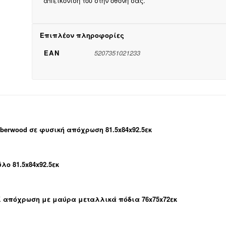
απεικόνισή του στην οθόνη σας.
Επιπλέον πληροφορίες
EAN
5207351021233
berwood σε φυσική απόχρωση 81.5x84x92.5εκ
ο 81.5x84x92.5εκ
ί απόχρωση με μαύρα μεταλλικά πόδια 76x75x72εκ