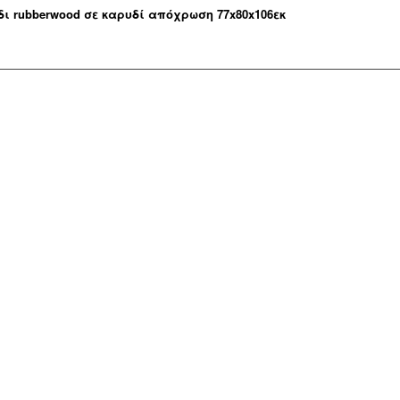
ι rubberwood σε καρυδί απόχρωση 77x80x106εκ