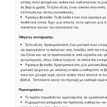
επίσης πολύ σκληρό και ανθεκτικό, καθιστώντας το μι
σε βαριά χρήση. Το ξύλο οξιάς είναι εύκολο στην κοπή,
επίπλωση και άλλες κατασκευές.
Ύφασμα βελούδο: Το βελούδο είναι ένα ύφασμα με κ
συνθετικά υλικά. Έχει μια απαλή, λεία υφή και μια π
πυκνότητα του και την απαλότητά του.
Οδηγίες συντήρησης:
Ξύλο οξιάς: Χρησιμοποιήστε ένα μαλακό πανί ελαφ
να αφαιρέσετε τη σκόνη και τους λεκέδες από την επι
του ξύλου και να το προστατεύσετε από υγρασία και φ
φινιρίσματος, όπως λάδια ή κεριά, τα οποία θα ενισχύ
Ύφασμα βελούδο: Χρησιμοποιείστε μία μαλακή βούρτ
μαλακή τρίχα και με απαλές κινήσεις καθαρίστε το β
πανί και χλιαρό νερό, αλλά τρίψτε πολύ απαλά το λεκ
βαθιά. Ξεπλύνετε καλά την περιοχή με καθαρό νερό κ
Παρατηρήσεις:
Το προϊόν παραδίδεται αμοντάριστο, σε εργοστασι
Η χρωματική απόχρωση του προϊόντος ενδέχεται να