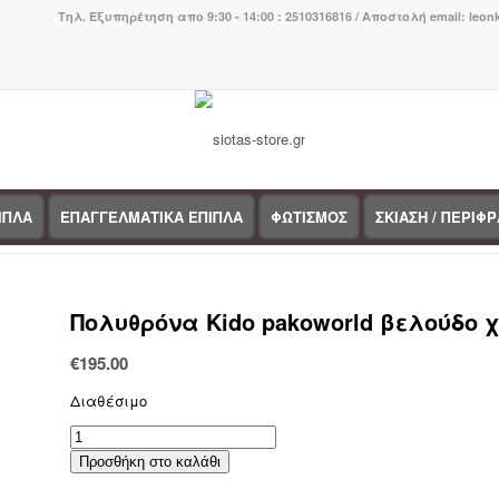
Τηλ. Εξυπηρέτηση απο 9:30 - 14:00 : 2510316816 / Αποστολή email: leo
ΙΠΛΑ
ΕΠΑΓΓΕΛΜΑΤΙΚΑ ΕΠΙΠΛΑ
ΦΩΤΙΣΜΟΣ
ΣΚΙΑΣΗ / ΠΕΡΙΦ
You are here:
Home
/
Κατάστημα
/
Έπιπλα εσωτερικού χώρου
/
Πολυθ
Πολυθρόνα Kido pakoworld βελούδο 
€
195.00
Διαθέσιμο
Πολυθρόνα
Kido
Προσθήκη στο καλάθι
pakoworld