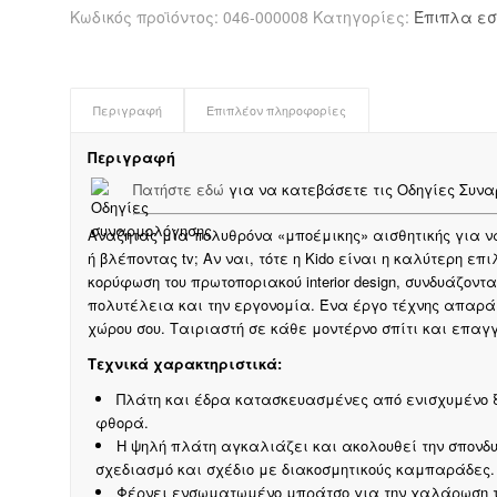
βελούδο
Κωδικός προϊόντος:
046-000008
Κατηγορίες:
Έπιπλα εσ
χρώμα
ασημί-
γκρι
ποσότητα
Περιγραφή
Επιπλέον πληροφορίες
Περιγραφή
Πατήστε εδώ
για να κατεβάσετε τις Οδηγίες Συναρ
Αναζητάς μία πολυθρόνα «μποέμικης» αισθητικής για ν
ή βλέποντας tv; Αν ναι, τότε η Kido είναι η καλύτερη επ
κορύφωση του πρωτοποριακού interior design, συνδυάζον
πολυτέλεια και την εργονομία.
Ένα έργο τέχνης απαράμ
χώρου σου. Ταιριαστή σε κάθε μοντέρνο σπίτι και επα
Τεχνικά χαρακτηριστικά:
Πλάτη και έδρα κατασκευασμένες από ενισχυμένο ξ
φθορά.
Η ψηλή πλάτη αγκαλιάζει και ακολουθεί την σπονδυ
σχεδιασμό και σχέδιο με διακοσμητικούς καμπαράδες.
Φέρνει ενσωματωμένο μπράτσο για την χαλάρωση τ