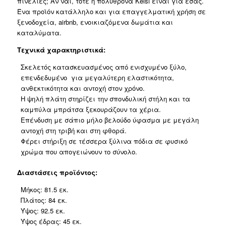
πινελιές; Αν ναι, τότε η πολυθρόνα Keisi είναι για εσάς.
απόχρωση
Ένα προϊόν κατάλληλο και για επαγγελματική χρήση σε
81.5x84x92.5εκ
ξενοδοχεία, airbnb, ενοικιαζόμενα δωμάτια και
ποσότητα
καταλύματα.
Τεχνικά χαρακτηριστικά:
Σκελετός κατασκευασμένος από ενισχυμένο ξύλο,
επενδεδυμένο για μεγαλύτερη ελαστικότητα,
ανθεκτικότητα και αντοχή στον χρόνο.
Η ψηλή πλάτη στηρίζει την σπονδυλική στήλη και τα
καμπύλα μπράτσα ξεκουράζουν τα χέρια.
Επένδυση με σάπιο μήλο βελούδο ύφασμα με μεγάλη
αντοχή στη τριβή και στη φθορά.
Φέρει στήριξη σε τέσσερα ξύλινα πόδια σε φυσικό
χρώμα που απογειώνουν το σύνολο.
Διαστάσεις προϊόντος:
Μήκος: 81.5 εκ.
Πλάτος: 84 εκ.
Ύψος: 92.5 εκ.
Ύψος έδρας: 45 εκ.