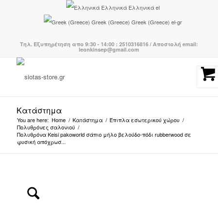
Ελληνικά
Ελληνικά
el
Greek (Greece)
Greek (Greece)
el-gr
Τηλ. Εξυπηρέτηση απο 9:30 - 14:00 : 2510316816 / Αποστολή email:
leonkinsep@gmail.com
Κατάστημα
You are here:
Home
/
Κατάστημα
/
Έπιπλα εσωτερικού χώρου
/
Πολυθρόνες σαλονιού
/
Πολυθρόνα Keisi pakoworld σάπιο μήλο βελούδο-πόδι rubberwood σε
φυσική απόχρωσ...