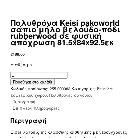
Πολυθρόνα Keisi pakoworld
σάπιο μήλο βελούδο-πόδι
rubberwood σε φυσική
απόχρωση 81.5x84x92.5εκ
€
199.00
Διαθέσιμο
Πολυθρόνα
Keisi
Προσθήκη στο καλάθι
pakoworld
Κωδικός προϊόντος:
255-000063
Κατηγορίες:
Έπιπλα
σάπιο
εσωτερικού χώρου
,
Πολυθρόνες σαλονιού
μήλο
Περιγραφή
βελούδο-
Επιπλέον πληροφορίες
πόδι
Περιγραφή
rubberwood
σε
Είστε λάτρεις της κλασσικής αισθητικής με νεοσύγχρονες
φυσική