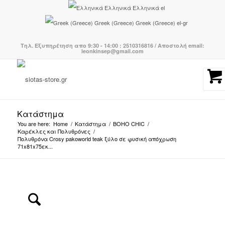
Ελληνικά
Ελληνικά
el
Greek (Greece)
Greek (Greece)
el-gr
Τηλ. Εξυπηρέτηση απο 9:30 - 14:00 : 2510316816 / Αποστολή email:
leonkinsep@gmail.com
Κατάστημα
You are here:
Home
/
Κατάστημα
/
BOHO CHIC
/
Καρέκλες και Πολυθρόνες
/
Πολυθρόνα Crosy pakoworld teak ξύλο σε φυσική απόχρωση
71x81x75εκ...