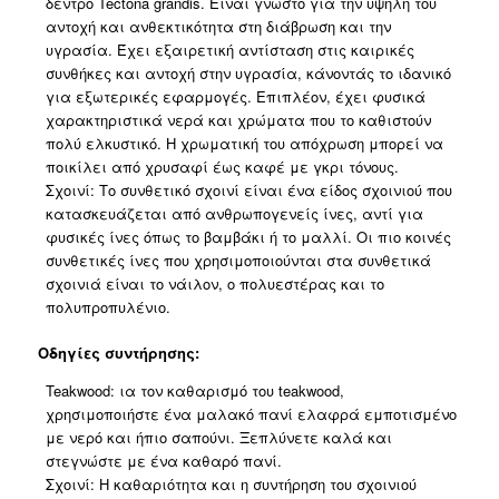
δέντρο Tectona grandis. Είναι γνωστό για την υψηλή του
αντοχή και ανθεκτικότητα στη διάβρωση και την
υγρασία. Έχει εξαιρετική αντίσταση στις καιρικές
συνθήκες και αντοχή στην υγρασία, κάνοντάς το ιδανικό
για εξωτερικές εφαρμογές. Επιπλέον, έχει φυσικά
χαρακτηριστικά νερά και χρώματα που το καθιστούν
πολύ ελκυστικό. Η χρωματική του απόχρωση μπορεί να
ποικίλει από χρυσαφί έως καφέ με γκρι τόνους.
Σχοινί: Το συνθετικό σχοινί είναι ένα είδος σχοινιού που
κατασκευάζεται από ανθρωπογενείς ίνες, αντί για
φυσικές ίνες όπως το βαμβάκι ή το μαλλί. Οι πιο κοινές
συνθετικές ίνες που χρησιμοποιούνται στα συνθετικά
σχοινιά είναι το νάιλον, ο πολυεστέρας και το
πολυπροπυλένιο.
Οδηγίες συντήρησης:
Teakwood: ια τον καθαρισμό του teakwood,
χρησιμοποιήστε ένα μαλακό πανί ελαφρά εμποτισμένο
με νερό και ήπιο σαπούνι. Ξεπλύνετε καλά και
στεγνώστε με ένα καθαρό πανί.
Σχοινί: Η καθαριότητα και η συντήρηση του σχοινιού