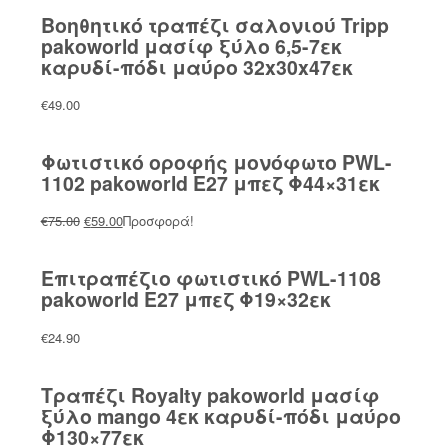
Βοηθητικό τραπέζι σαλονιού Tripp
pakoworld μασίφ ξύλο 6,5-7εκ
καρυδί-πόδι μαύρο 32x30x47εκ
€
49.00
Φωτιστικό οροφής μονόφωτο PWL-
1102 pakoworld Ε27 μπεζ Φ44×31εκ
Original
Η
€
75.00
€
59.00
Προσφορά!
price
τρέχουσα
was:
τιμή
Επιτραπέζιο φωτιστικό PWL-1108
€75.00.
είναι:
pakoworld Ε27 μπεζ Φ19×32εκ
€59.00.
€
24.90
Τραπέζι Royalty pakoworld μασίφ
ξύλο mango 4εκ καρυδί-πόδι μαύρο
Φ130×77εκ