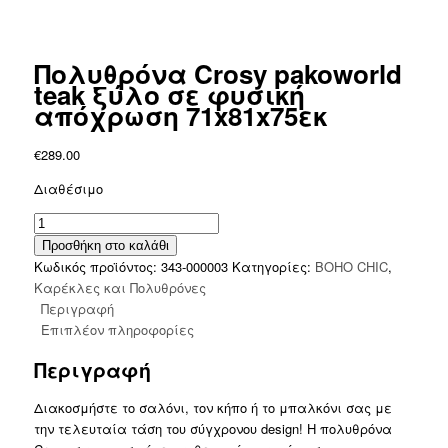
Πολυθρόνα Crosy pakoworld
teak ξύλο σε φυσική
απόχρωση 71x81x75εκ
€
289.00
Διαθέσιμο
Πολυθρόνα
Crosy
Προσθήκη στο καλάθι
pakoworld
Κωδικός προϊόντος:
343-000003
Κατηγορίες:
BOHO CHIC
,
teak
Καρέκλες και Πολυθρόνες
ξύλο
Περιγραφή
σε
Επιπλέον πληροφορίες
φυσική
Περιγραφή
απόχρωση
71x81x75εκ
Διακοσμήστε το σαλόνι, τον κήπο ή το μπαλκόνι σας με
ποσότητα
την τελευταία τάση του σύγχρονου design! Η πολυθρόνα