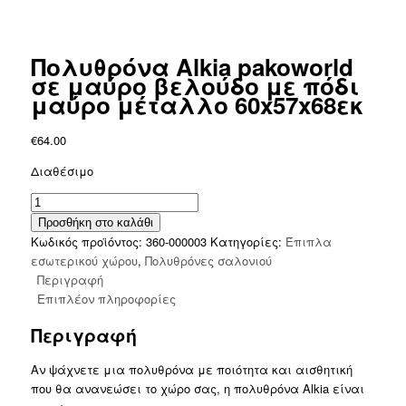
Πολυθρόνα Alkia pakoworld
σε μαύρο βελούδο με πόδι
μαύρο μέταλλο 60x57x68εκ
€
64.00
Διαθέσιμο
Πολυθρόνα
Alkia
Προσθήκη στο καλάθι
pakoworld
Κωδικός προϊόντος:
360-000003
Κατηγορίες:
Έπιπλα
σε
εσωτερικού χώρου
,
Πολυθρόνες σαλονιού
μαύρο
Περιγραφή
βελούδο
Επιπλέον πληροφορίες
με
Περιγραφή
πόδι
μαύρο
Αν ψάχνετε μια πολυθρόνα με ποιότητα και αισθητική
μέταλλο
που θα ανανεώσει το χώρο σας, η πολυθρόνα Alkia είναι
60x57x68εκ