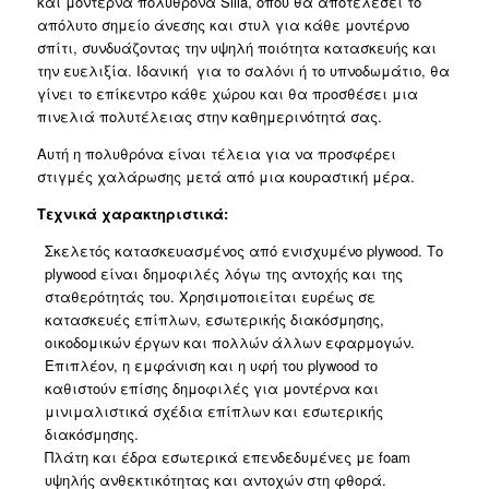
και μοντέρνα πολυθρόνα Silla, όπου θα αποτελέσει το
ποσότητα
απόλυτο σημείο άνεσης και στυλ για κάθε μοντέρνο
σπίτι, συνδυάζοντας την υψηλή ποιότητα κατασκευής και
την ευελιξία. Ιδανική για το σαλόνι ή το υπνοδωμάτιο, θα
γίνει το επίκεντρο κάθε χώρου και θα προσθέσει μια
πινελιά πολυτέλειας στην καθημερινότητά σας.
Αυτή η πολυθρόνα είναι τέλεια για να προσφέρει
στιγμές χαλάρωσης μετά από μια κουραστική μέρα.
Τεχνικά χαρακτηριστικά:
Σκελετός κατασκευασμένος από ενισχυμένο plywood. Το
plywood είναι δημοφιλές λόγω της αντοχής και της
σταθερότητάς του. Χρησιμοποιείται ευρέως σε
κατασκευές επίπλων, εσωτερικής διακόσμησης,
οικοδομικών έργων και πολλών άλλων εφαρμογών.
Επιπλέον, η εμφάνιση και η υφή του plywood το
καθιστούν επίσης δημοφιλές για μοντέρνα και
μινιμαλιστικά σχέδια επίπλων και εσωτερικής
διακόσμησης.
Πλάτη και έδρα εσωτερικά επενδεδυμένες με foam
υψηλής ανθεκτικότητας και αντοχών στη φθορά.