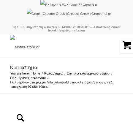
Ελληνικά
Ελληνικά
el
Greek (Greece)
Greek (Greece)
el-gr
Τηλ. Εξυπηρέτηση απο 9:30 - 14:00 : 2510316816 / Αποστολή email:
leonkinsep@gmail.com
Κατάστημα
You are here:
Home
/
Κατάστημα
/
Έπιπλα εσωτερικού χώρου
/
Πολυθρόνες σαλονιού
/
Πολυθρόνα-μπερζέρα Silla pakoworld μπουκλέ ύφασμα σε μπεζ
απόχρωση 97x80x100εκ...