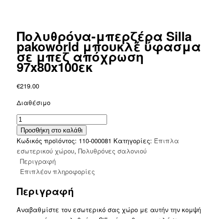
Πολυθρόνα-μπερζέρα Silla
pakoworld μπουκλέ ύφασμα
σε μπεζ απόχρωση
97x80x100εκ
€
219.00
Διαθέσιμο
Πολυθρόνα-
μπερζέρα
Προσθήκη στο καλάθι
Silla
Κωδικός προϊόντος:
110-000081
Κατηγορίες:
Έπιπλα
pakoworld
εσωτερικού χώρου
,
Πολυθρόνες σαλονιού
μπουκλέ
Περιγραφή
ύφασμα
Επιπλέον πληροφορίες
σε
Περιγραφή
μπεζ
απόχρωση
Αναβαθμίστε τον εσωτερικό σας χώρο με αυτήν την κομψή
97x80x100εκ