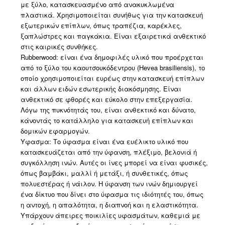
με ξύλο, κατασκευασμένο από ανακυκλωμένα
πλαστικά. Χρησιμοποιείται συνήθως για την κατασκευή
εξωτερικών επίπλων, όπως τραπέζια, καρέκλες,
ξαπλώστρες και παγκάκια. Είναι εξαιρετικά ανθεκτικό
στις καιρικές συνθήκες.
Rubberwood: είναι ένα δημοφιλές υλικό που προέρχεται
από το ξύλο του καουτσουκόδεντρου (Hevea brasiliensis), το
οποίο χρησιμοποιείται ευρέως στην κατασκευή επίπλων
και άλλων ειδών εσωτερικής διακόσμησης. Είναι
ανθεκτικό σε φθορές και εύκολο στην επεξεργασία.
Λόγω της πυκνότητάς του, είναι ανθεκτικό και δύνατο,
κάνοντάς το κατάλληλο για κατασκευή επίπλων και
δομικών εφαρμογών.
Υφασμα: Το ύφασμα είναι ένα ευέλικτο υλικό που
κατασκευάζεται από την ύφανση, πλέξιμο, βελονιά ή
συγκόλληση ινών. Αυτές οι ίνες μπορεί να είναι φυσικές,
όπως βαμβάκι, μαλλί ή μετάξι, ή συνθετικές, όπως
πολυεστέρας ή νάιλον. Η ύφανση των ινών δημιουργεί
ένα δίκτυο που δίνει στο ύφασμα τις ιδιότητές του, όπως
η αντοχή, η απαλότητα, η διαπνοή και η ελαστικότητα.
Υπάρχουν άπειρες ποικιλίες υφασμάτων, καθεμιά με