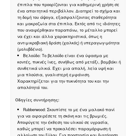
έπιπλα που προορίζονται για καθημερινή χρήση σε
ένα απαιτητικό περιβάλλον. Διατηρεί το σχήμα και
τη δομή του άψογα, εξασφαλίζοντας σταθερότητα
και μακροζωία στα έπιπλα. Εκτός από τις ιδιότητες
που αναφέρθηκαν παραπάνω, το μέταλλο μπορεί
να έχει και άλλα χαρακτηριστικά, όπως η
αντιμικροβιακή δράση (χαλκός) ή υπεραγωγιμότητα
(μολυβδένιο).
Βελούδο: Το βελούδο είναι ένα ύφασμα με
κοντές, πυκνές ίνες, συνήθως από μετάξι, βαμβάκι ή
συνθετικά υλικά. Έχει μια απαλή, λεία υφή και
μια πλούσια, γυαλιστερή εμφάνιση.
Χαρακτηρίζεται για την πυκνότητα του και την
απαλότητά του.
Οδηγίες συντήρησης:
Rubberwood: Σκουπίστε το με ένα μαλακό πανί
για να αφαιρέσετε τη σκόνη και τις βρωμιές.
Aποφύγετε την έκθεση του υλικού σε υγρασία,
καθώς μπορεί να προκαλέσει παραμόρφωση ή
αλλοίωση του ξύλου. Για προστασία και διατήρηση