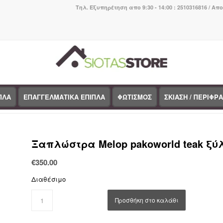
Τηλ. Εξυπηρέτηση απο 9:30 - 14:00 : 2510316816 / Απ
ΠΛΑ
ΕΠΑΓΓΕΛΜΑΤΙΚΑ ΕΠΙΠΛΑ
ΦΩΤΙΣΜΟΣ
ΣΚΙΑΣΗ / ΠΕΡΙΦΡ
You are here:
Home
/
Κατάστημα
/
BOHO CHIC
/
Είδη εξ.χώρου/παραλίας
/
Ξαπλώστρα Melop pakoworld teak ξύ
€
350.00
Διαθέσιμο
Προσθήκη στο καλάθι