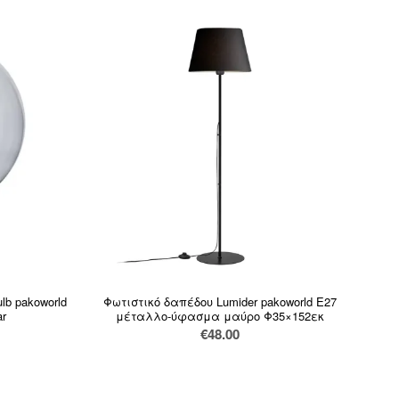
b pakoworld
Φωτιστικό δαπέδου Lumider pakoworld Ε27
ar
μέταλλο-ύφασμα μαύρο Φ35×152εκ
€
48.00