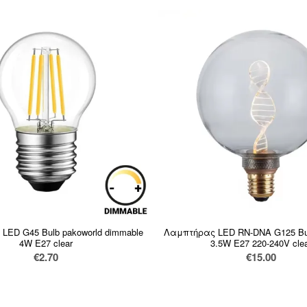
LED G45 Bulb pakoworld dimmable
Λαμπτήρας LED RN-DNA G125 Bul
4W E27 clear
3.5W E27 220-240V cle
€
2.70
€
15.00