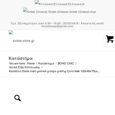
Ελληνικά
Ελληνικά
el
Greek (Greece)
Greek (Greece)
el-gr
Τηλ. Εξυπηρέτηση απο 9:30 - 14:00 : 2510316816 / Αποστολή email:
leonkinsep@gmail.com
Κατάστημα
You are here:
Home
/
Κατάστημα
/
BOHO CHIC
/
Λοιπά Είδη Επίπλωσης
/
Κονσόλα Donis Inart φυσικό-μαύρο μασίφ ξύλο teak 120x40x75εκ...