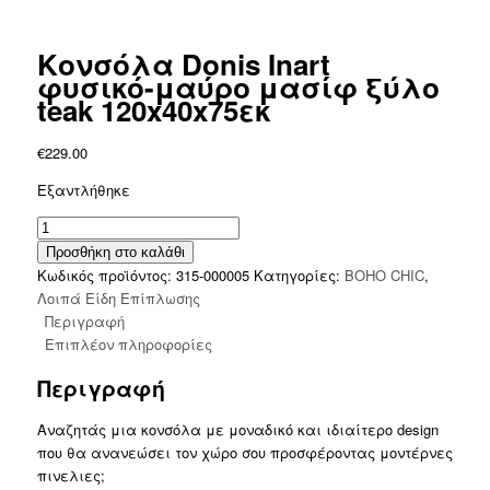
Κονσόλα Donis Inart
φυσικό-μαύρο μασίφ ξύλο
teak 120x40x75εκ
€
229.00
Εξαντλήθηκε
Κονσόλα
Donis
Προσθήκη στο καλάθι
Inart
Κωδικός προϊόντος:
315-000005
Κατηγορίες:
BOHO CHIC
,
φυσικό-
Λοιπά Είδη Επίπλωσης
μαύρο
Περιγραφή
μασίφ
Επιπλέον πληροφορίες
ξύλο
Περιγραφή
teak
120x40x75εκ
Αναζητάς μια κονσόλα με μοναδικό και ιδιαίτερο design
ποσότητα
που θα ανανεώσει τον χώρο σου προσφέροντας μοντέρνες
πινελιες;