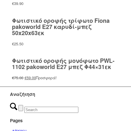
€
39.90
Φωτιστικό οροφής τρίφωτο Fiona
pakoworld Ε27 καρυδί-μπεζ
50x20x63εκ
€
25.50
Φωτιστικό οροφής μονόφωτο PWL-
1102 pakoworld Ε27 μπεζ Φ44×31εκ
Original
Η
€
75.00
€
59.00
Προσφορά!
price
τρέχουσα
was:
τιμή
Αναζήτηση
€75.00.
είναι:
€59.00.
Pages