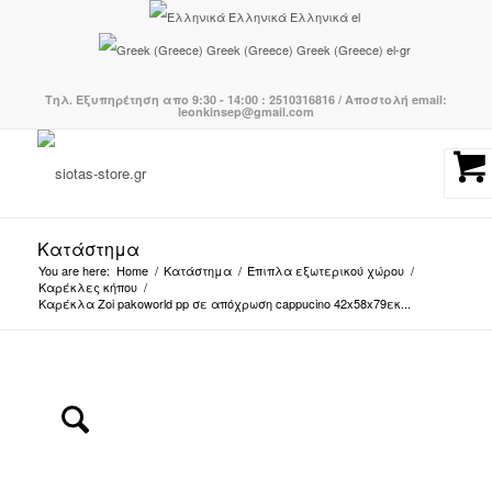
Ελληνικά
Ελληνικά
el
Greek (Greece)
Greek (Greece)
el-gr
Τηλ. Εξυπηρέτηση απο 9:30 - 14:00 : 2510316816 / Αποστολή email:
leonkinsep@gmail.com
Κατάστημα
You are here:
Home
/
Κατάστημα
/
Έπιπλα εξωτερικού χώρου
/
Καρέκλες κήπου
/
Καρέκλα Zoi pakoworld pp σε απόχρωση cappucino 42x58x79εκ...