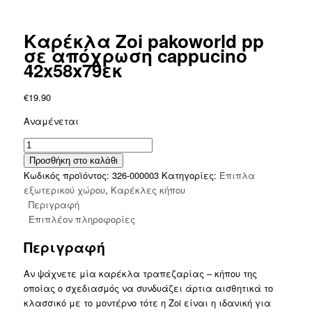
Καρέκλα Zoi pakoworld pp
σε απόχρωση cappucino
42x58x79εκ
€
19.90
Αναμένεται
Καρέκλα
Zoi
Προσθήκη στο καλάθι
pakoworld
Κωδικός προϊόντος:
326-000003
Κατηγορίες:
Έπιπλα
pp
εξωτερικού χώρου
,
Καρέκλες κήπου
σε
Περιγραφή
απόχρωση
Επιπλέον πληροφορίες
cappucino
Περιγραφή
42x58x79εκ
ποσότητα
Αν ψάχνετε μία καρέκλα τραπεζαρίας – κήπου της
οποίας ο σχεδιασμός να συνδυάζει άρτια αισθητικά το
κλασσικό με το μοντέρνο τότε η Zoi είναι η ιδανική για